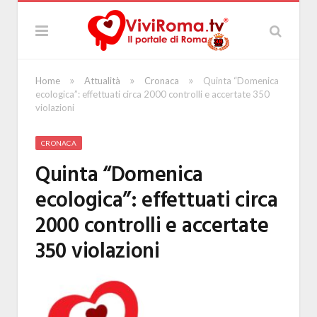
»
»
»
Home
Attualità
Cronaca
Quinta “Domenica
ecologica”: effettuati circa 2000 controlli e accertate 350
violazioni
CRONACA
Quinta “Domenica
ecologica”: effettuati circa
2000 controlli e accertate
350 violazioni