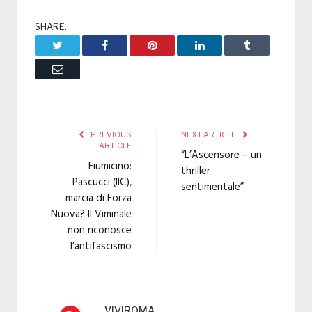
SHARE.
Twitter
Facebook
Pinterest
LinkedIn
Tumblr
Email
PREVIOUS
NEXT ARTICLE
ARTICLE
“L’Ascensore – un
Fiumicino:
thriller
Pascucci (IIC),
sentimentale”
marcia di Forza
Nuova? Il Viminale
non riconosce
l’antifascismo
VIVIROMA