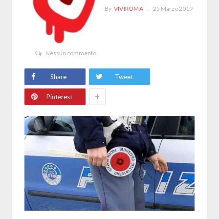
By
VIVIROMA
25 Marzo 2019
Nessun commento
Share
Tweet
+
Pinterest