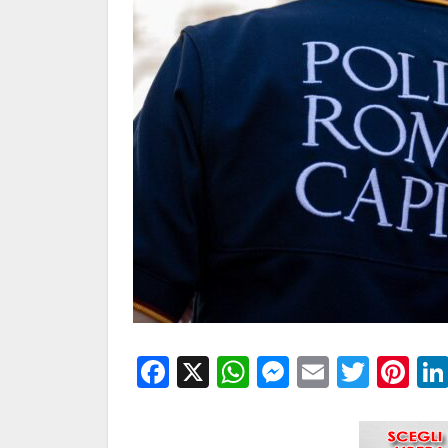
Facebook
X
WhatsApp
Messenge
Email
Twitt
Pi