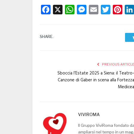
Facebook
X
WhatsApp
Messenge
Email
Twitt
Pi
SHARE.
PREVIOUS ARTICL
Sboccia l’Estate 2025 a Siena: il Teatro
Canzone di Gaber in scena alla Fortezz
Medice
VIVIROMA
Il Gruppo ViviRoma fondato d
ampliarsi nel tempo in un mag