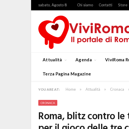
sabato, Agosto 8
Chi siamo
Contatti
Store
Attualità
Agenda
ViviRoma R
Terza Pagina Magazine
»
»
Home
Attualità
Cronaca
YOU ARE AT:
CRONACA
Roma, blitz contro le t
per il gioco delle tr