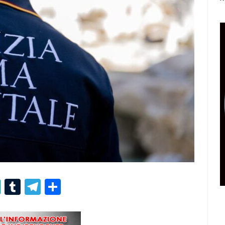
r
er
nterest
LinkedIn
Tumblr
Telegram
Condividi