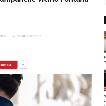
 2025
Nessun commento
S
M
+
interest
M
V
R