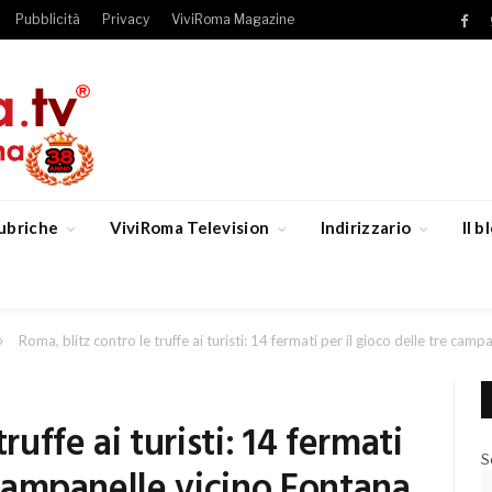
Pubblicità
Privacy
ViviRoma Magazine
Fac
ubriche
ViviRoma Television
Indirizzario
Il 
»
Roma, blitz contro le truffe ai turisti: 14 fermati per il gioco delle tre camp
ruffe ai turisti: 14 fermati
S
e campanelle vicino Fontana