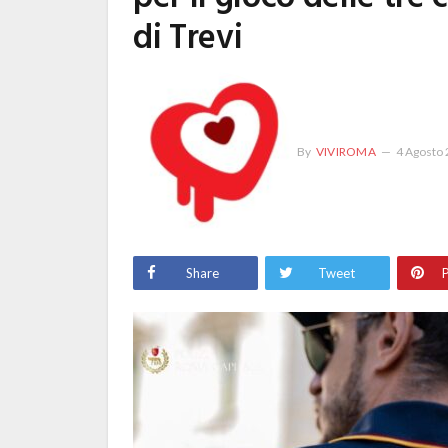
di Trevi
By
VIVIROMA
4 Agosto
Share
Tweet
P