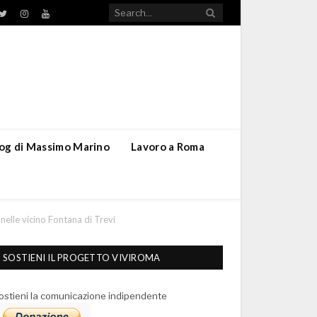
TikTok
ebook
Twitter
Instagram
YouTube
blog di Massimo Marino
Lavoro a Roma
anelle vicino Fontana di Trevi
SOSTIENI IL PROGETTO VIVIROMA
ostieni la comunicazione indipendente