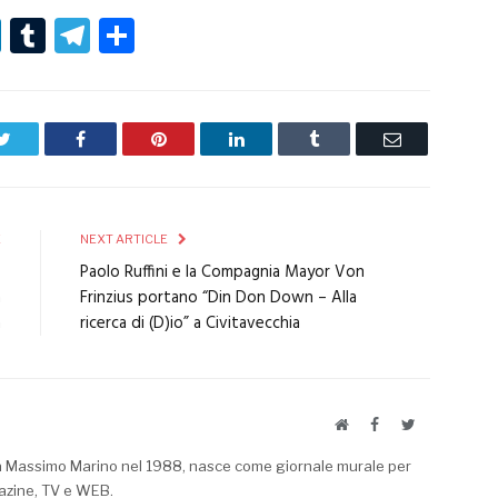
r
er
nterest
LinkedIn
Tumblr
Telegram
Condividi
Twitter
Facebook
Pinterest
LinkedIn
Tumblr
Email
E
NEXT ARTICLE
-
Paolo Ruffini e la Compagnia Mayor Von
a
Frinzius portano “Din Don Down – Alla
a
ricerca di (D)io” a Civitavecchia
Website
Facebook
Twitter
a Massimo Marino nel 1988, nasce come giornale murale per
azine, TV e WEB.