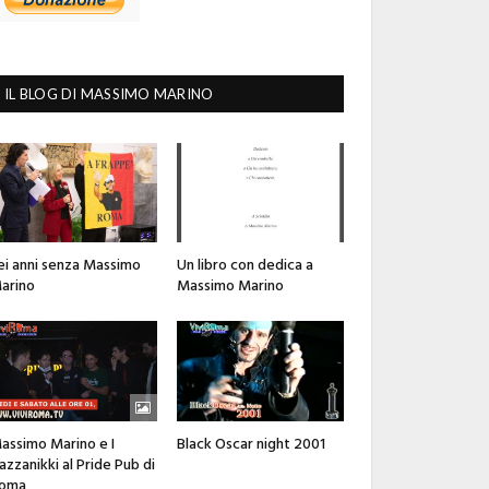
IL BLOG DI MASSIMO MARINO
ei anni senza Massimo
Un libro con dedica a
arino
Massimo Marino
assimo Marino e I
Black Oscar night 2001
azzanikki al Pride Pub di
oma