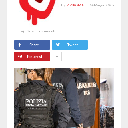
By
VIVIROMA
14 Maggio 2026
Nessun commento
Share
Tweet
+
Pinterest