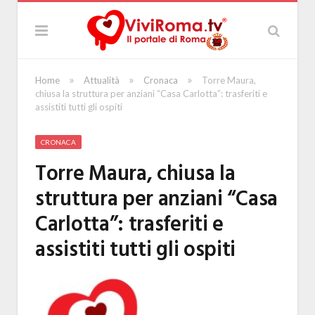
»
»
»
Home
Attualità
Cronaca
Torre Maura,
chiusa la struttura per anziani “Casa Carlotta”: trasferiti e
assistiti tutti gli ospiti
CRONACA
Torre Maura, chiusa la
struttura per anziani “Casa
Carlotta”: trasferiti e
assistiti tutti gli ospiti