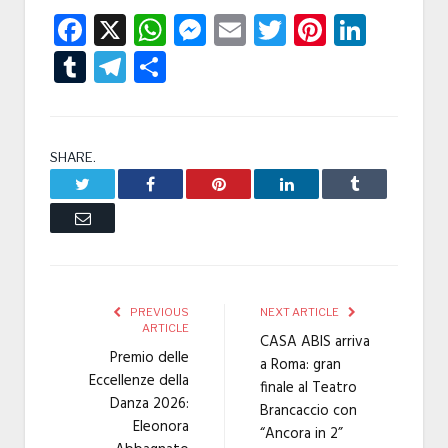
Facebook
X
WhatsApp
Messenger
Email
Twitter
Pintere
Linke
Tumblr
Telegram
Condividi
SHARE.
Twitter
Facebook
Pinterest
LinkedIn
Tumblr
Email
PREVIOUS
NEXT ARTICLE
ARTICLE
CASA ABIS arriva
Premio delle
a Roma: gran
Eccellenze della
finale al Teatro
Danza 2026:
Brancaccio con
Eleonora
“Ancora in 2”