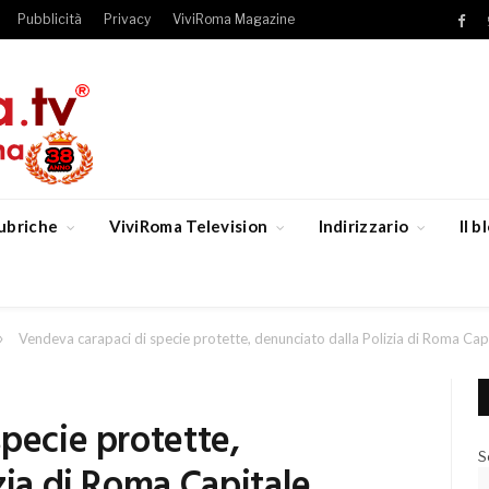
Pubblicità
Privacy
ViviRoma Magazine
Fac
ubriche
ViviRoma Television
Indirizzario
Il 
»
Vendeva carapaci di specie protette, denunciato dalla Polizia di Roma Cap
pecie protette,
S
zia di Roma Capitale