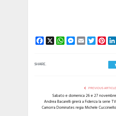
Facebook
X
WhatsApp
Messenge
Email
Twitt
Pi
SHARE.
PREVIOUS ARTICL
Sabato e domenica 26 e 27 novembr
Andrea Bacarelli girerà a Fidenza la serie T
Camorra Dominates regia Michele Cucciniell