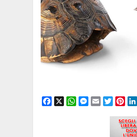
Facebook
X
WhatsApp
Messenge
Email
Twitt
Pi