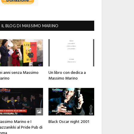
IL BLOG DI MASSIMO MARINO
ei anni senza Massimo
Un libro con dedica a
arino
Massimo Marino
assimo Marino e I
Black Oscar night 2001
azzanikki al Pride Pub di
oma