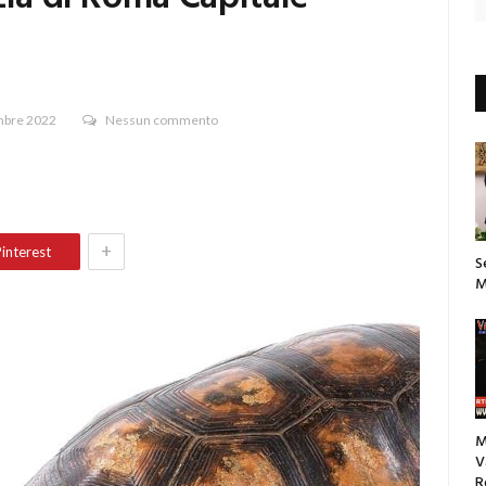
bre 2022
Nessun commento
+
interest
S
M
M
V
R