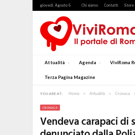
giovedì, Agosto 6
Chi siamo
Contatti
Store
Attualità
Agenda
ViviRoma R
Terza Pagina Magazine
»
»
Home
Attualità
Cronaca
YOU ARE AT:
CRONACA
Vendeva carapaci di s
denunciato dalla Poli