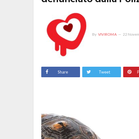
By
VIVIROMA
22 Novem
Share
Tweet
P