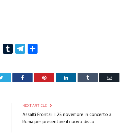
r
er
nterest
LinkedIn
Tumblr
Telegram
Condividi
Twitter
Facebook
Pinterest
LinkedIn
Tumblr
Email
E
NEXT ARTICLE
e
Assalti Frontali il 25 novembre in concerto a
V
Roma per presentare il nuovo disco
o