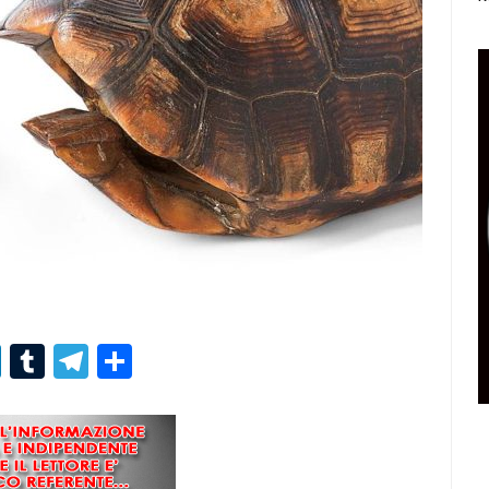
r
er
nterest
LinkedIn
Tumblr
Telegram
Condividi