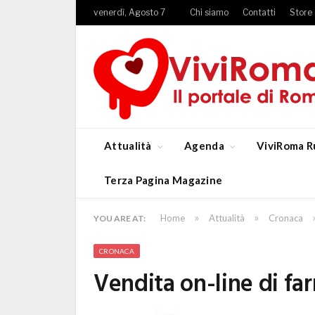
venerdì, Agosto 7
Chi siamo
Contatti
Store
Attualità
Agenda
ViviRoma R
Terza Pagina Magazine
»
»
Home
Attualità
Cronaca
YOU ARE AT:
CRONACA
Vendita on-line di far