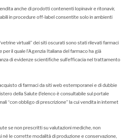
endita anche di prodotti contenenti lopinavir e ritonavir,
bili in procedure off-label consentite solo in ambienti
trine virtuali” dei siti oscurati sono stati rilevati farmaci
le per il quale l’Agenzia Italiana del farmaco ha già
nza di evidenze scientifiche sull’efficacia nel trattamento
l’acquisto di farmaci da siti web estemporanei e di dubbie
istero della Salute (l’elenco è consultabile sul portale
li “con obbligo di prescrizione” la cui vendita in internet
alute se non prescritti su valutazioni mediche, non
i né le corrette modalità di produzione e conservazione,