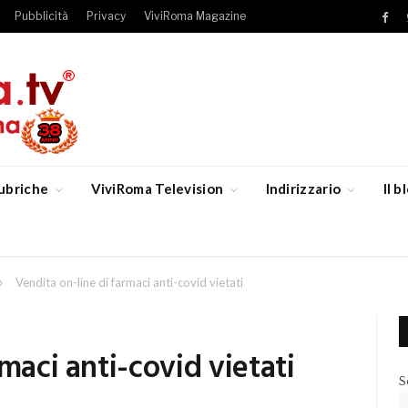
Pubblicità
Privacy
ViviRoma Magazine
Fac
ubriche
ViviRoma Television
Indirizzario
Il 
»
Vendita on-line di farmaci anti-covid vietati
maci anti-covid vietati
S