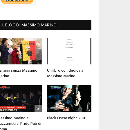
IL BLOG DI MASSIMO MARINO
ei anni senza Massimo
Un libro con dedica a
arino
Massimo Marino
assimo Marino e I
Black Oscar night 2001
azzanikki al Pride Pub di
oma