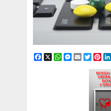
Facebook
X
WhatsApp
Messenge
Email
Twitt
Pi