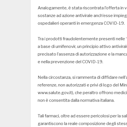
Analogamente, è stata riscontrata l’offerta in v
sostanze ad azione antivirale anch’esse impiega
ospedalieri operanti in emergenza COVID-19.
Tra i prodotti fraudolentemente presenti nelle “ve
a base di umifenovir, un principio attivo antivira
precisato l’assenza di autorizzazione e la manca
e nella prevenzione del COVID-19.
Nella circostanza, si rammenta di diffidare nel
referenze, non autorizzati e privi di logo del Min
www.salute.gov.it), che peraltro offrono medicina
non è consentita dalla normativa italiana.
Tali farmaci, oltre ad essere pericolosi per la s
garantiscono la reale composizione degli stess