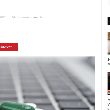
 2020
Nessun commento
+
interest
S
M
M
V
R