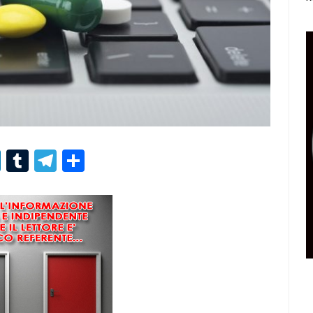
r
er
nterest
LinkedIn
Tumblr
Telegram
Condividi