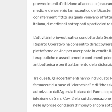
provvedimenti d’inibizione all’accesso (oscuram
medici e del servizio farmaceutico del Dicastero,
con riferimenti fittizi, sui quale venivano effettu
italiana, di medicinali sottoposti a particolari restr
L’attività info-investigativa condotta dalla Sezi
Reparto Operativo ha consentito di raccogliere 
piattaforme on-line per aver posto in vendita il
terapeutiche e asseritamente contenenti princip
antibatterica e per il trattamento della disfunzi
Tra questi, gli accertamenti hanno individuato l’o
farmaceutici a base di “clorochina” e di “idros
autorizzato dall’Agenzia Italiana del Farmaco per 
infezione da Sars-Cov-2 e la cui dispensazione 
nelle rigorose condizioni d’impiego ancora sott