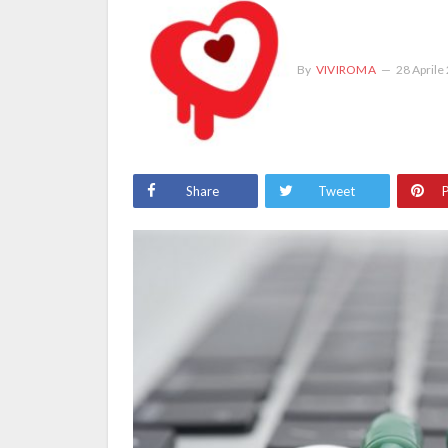
By
VIVIROMA
28 Aprile
Share
Tweet
P