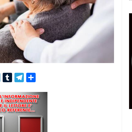
r
er
nterest
LinkedIn
Tumblr
Telegram
Condividi