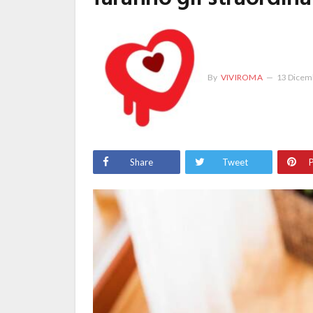
By
VIVIROMA
13 Dicem
Share
Tweet
P