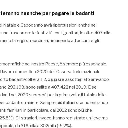
steranno neanche per pagare le badanti
 di Natale e Capodanno avrà ripercussioni anche nel
nno trascorrere le festività con i genitori, le oltre 407mila
anno fare gli straordinari, rimanendo ad accudire gli
 demografiche nel nostro Paese, è sempre più essenziale.
sul lavoro domestico 2020 dell’Osservatorio nazionale
rto badanti/colf era 1:2, oggi si è assottigliato arrivando
erano 293.198, sono salite a 407.422 nel 2019. E se
adanti nel 2020 supererà per la prima volta il totale delle
 per badanti straniere. Sempre più italiani stanno entrando
nti familiari, in particolare, dal 2012 sono più che
,8%). Gli stranieri, invece, hanno registrato un lieve ma
porale, da 319mila a 302mila (-5,2%).