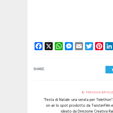
Facebook
X
WhatsApp
Messenge
Email
Twitt
Pi
SHARE.
PREVIOUS ARTICL
“Festa di Natale: una serata per Telethon”
on air lo spot prodotto da TwisterFilm 
ideato da Direzione Creativa Ra