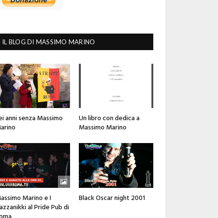
IL BLOG DI MASSIMO MARINO
ei anni senza Massimo
Un libro con dedica a
arino
Massimo Marino
assimo Marino e I
Black Oscar night 2001
azzanikki al Pride Pub di
oma