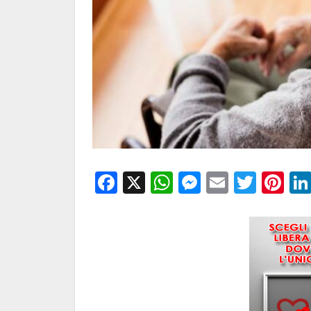
Facebook
X
WhatsApp
Messenge
Email
Twitt
Pi