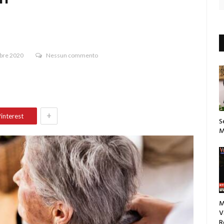
bre 2020
Nessun commento
+
interest
S
M
M
V
R