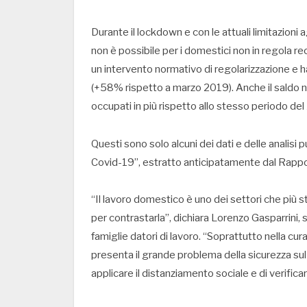
Durante il lockdown e con le attuali limitazioni
non è possibile per i domestici non in regola re
un intervento normativo di regolarizzazione e h
(+58% rispetto a marzo 2019). Anche il saldo 
occupati in più rispetto allo stesso periodo del
Questi sono solo alcuni dei dati e delle analisi
Covid-19”, estratto anticipatamente dal Rap
“Il lavoro domestico è uno dei settori che più s
per contrastarla”, dichiara Lorenzo Gasparrini
famiglie datori di lavoro. “Soprattutto nella cur
presenta il grande problema della sicurezza sul 
applicare il distanziamento sociale e di verifica