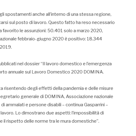
 agli spostamenti anche all’interno di una stessa regione,
carsi sul posto di lavoro. Questo fatto ha reso necessario
a favorito le assunzioni: 50.401 solo a marzo 2020,
nazionale febbraio-giugno 2020 è positivo: 18.344
 2019.
 pubblicati nel dossier “Il lavoro domestico e l’emergenza
porto annuale sul Lavoro Domestico 2020 DOMINA.
ta risentendo degli effetti della pandemia e delle misure
, segretario generale di DOMINA, Associazione nazionale
a di ammalati e persone disabili – continua Gasparrini –
lavoro. Lo dimostrano due aspetti: l’impossibilità di
re il rispetto delle norme tra le mura domestiche”.