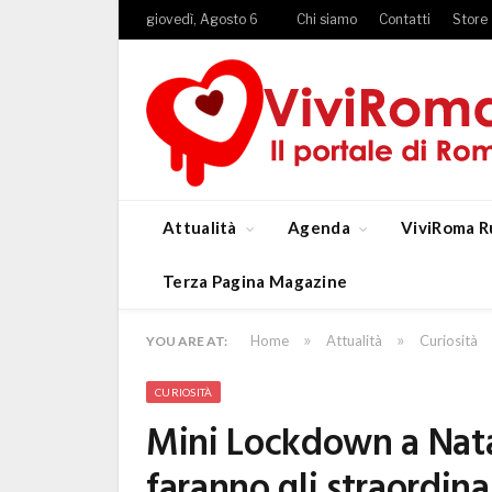
giovedì, Agosto 6
Chi siamo
Contatti
Store
Attualità
Agenda
ViviRoma R
Terza Pagina Magazine
»
»
Home
Attualità
Curiosità
YOU ARE AT:
CURIOSITÀ
Mini Lockdown a Nata
faranno gli straordina