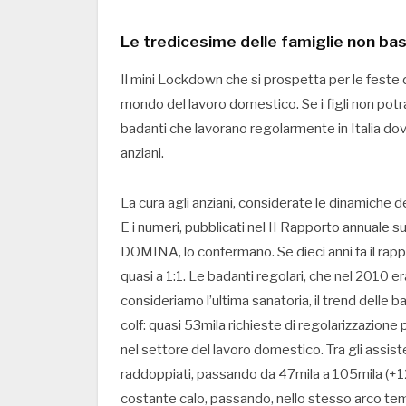
Le tredicesime delle famiglie non ba
Il mini Lockdown che si prospetta per le feste
mondo del lavoro domestico. Se i figli non potra
badanti che lavorano regolarmente in Italia dovr
anziani.
La cura agli anziani, considerate le dinamiche
E i numeri, pubblicati nel II Rapporto annuale 
DOMINA, lo confermano. Se dieci anni fa il rappo
quasi a 1:1. Le badanti regolari, che nel 2010 
consideriamo l’ultima sanatoria, il trend delle b
colf: quasi 53mila richieste di regolarizzazione
nel settore del lavoro domestico. Tra gli assiste
raddoppiati, passando da 47mila a 105mila (+125
costante calo, passando, nello stesso arco tem