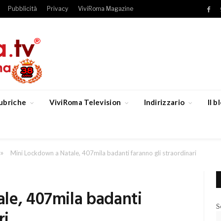
Pubblicità
Privacy
ViviRoma Magazine
Fac
ubriche
ViviRoma Television
Indirizzario
Il 
»
Mini Lockdown a Natale, 407mila badanti faranno gli straordinari
le, 407mila badanti
S
ri