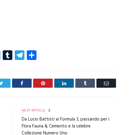
r
er
nterest
LinkedIn
Tumblr
Telegram
Condividi
Twitter
Facebook
Pinterest
LinkedIn
Tumblr
Email
E
NEXT ARTICLE
:
Da Lucio Battisti ai Formula 3, passando per i
e
Flora Fauna & Cemento e la celebre
i
Collezione Numero Uno