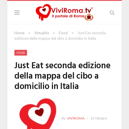
»
»
»
Home
Attualità
Food
Just Eat seconda
edizione della mappa del cibo a domicilio in Italia
FOOD
Just Eat seconda edizione
della mappa del cibo a
domicilio in Italia
By
VIVIROMA
15 Ottobre