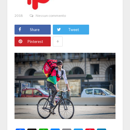
2018
Nessun commento
Share
Tweet
+
Pinterest