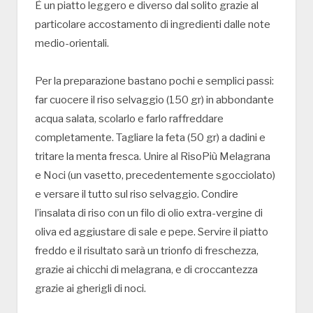
È un piatto leggero e diverso dal solito grazie al
particolare accostamento di ingredienti dalle note
medio-orientali.
Per la preparazione bastano pochi e semplici passi:
far cuocere il riso selvaggio (150 gr) in abbondante
acqua salata, scolarlo e farlo raffreddare
completamente. Tagliare la feta (50 gr) a dadini e
tritare la menta fresca. Unire al RisoPiù Melagrana
e Noci (un vasetto, precedentemente sgocciolato)
e versare il tutto sul riso selvaggio. Condire
l’insalata di riso con un filo di olio extra-vergine di
oliva ed aggiustare di sale e pepe. Servire il piatto
freddo e il risultato sarà un trionfo di freschezza,
grazie ai chicchi di melagrana, e di croccantezza
grazie ai gherigli di noci.