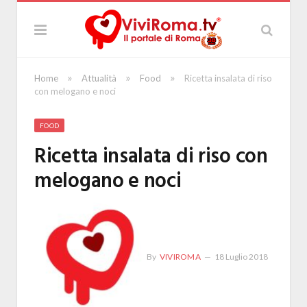
»
»
»
Home
Attualità
Food
Ricetta insalata di riso
con melogano e noci
FOOD
Ricetta insalata di riso con
melogano e noci
By
VIVIROMA
18 Luglio 2018