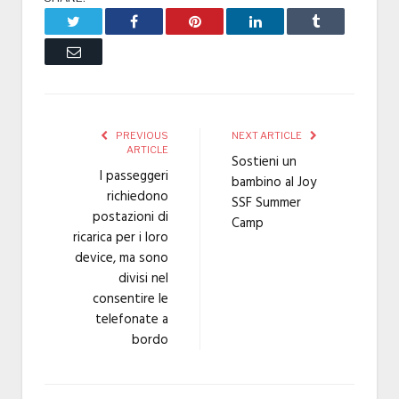
Twitter
Facebook
Pinterest
LinkedIn
Tumblr
Email
PREVIOUS
NEXT ARTICLE
ARTICLE
Sostieni un
I passeggeri
bambino al Joy
richiedono
SSF Summer
postazioni di
Camp
ricarica per i loro
device, ma sono
divisi nel
consentire le
telefonate a
bordo