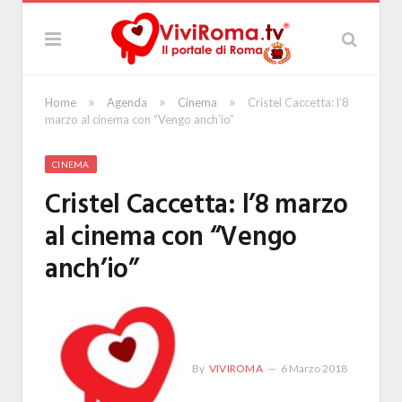
»
»
»
Home
Agenda
Cinema
Cristel Caccetta: l’8
marzo al cinema con “Vengo anch’io”
CINEMA
Cristel Caccetta: l’8 marzo
al cinema con “Vengo
anch’io”
By
VIVIROMA
6 Marzo 2018