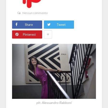
Nessun commento
Share
Tweet
+
Pinterest
ph: Alessandro Rabboni