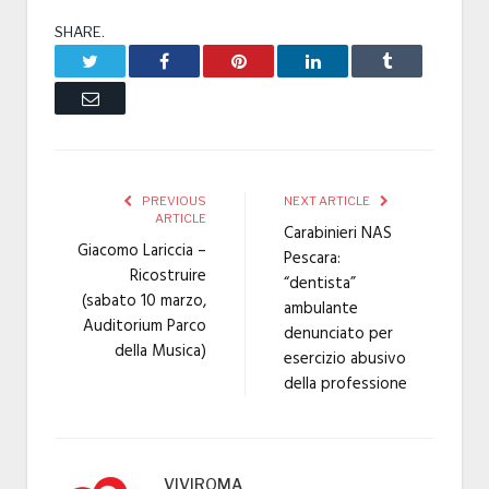
SHARE.
Twitter
Facebook
Pinterest
LinkedIn
Tumblr
Email
PREVIOUS
NEXT ARTICLE
ARTICLE
Carabinieri NAS
Giacomo Lariccia –
Pescara:
Ricostruire
“dentista”
(sabato 10 marzo,
ambulante
Auditorium Parco
denunciato per
della Musica)
esercizio abusivo
della professione
VIVIROMA