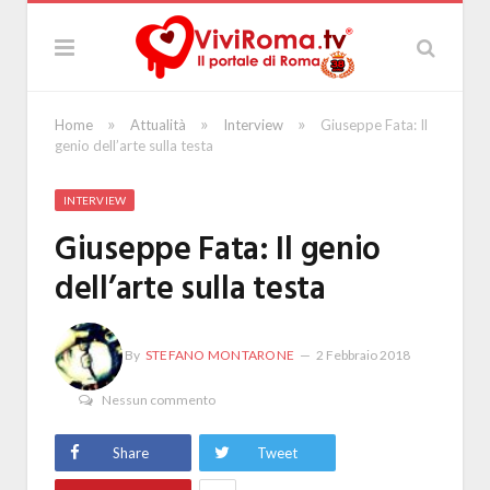
»
»
»
Home
Attualità
Interview
Giuseppe Fata: Il
genio dell’arte sulla testa
INTERVIEW
Giuseppe Fata: Il genio
dell’arte sulla testa
By
STEFANO MONTARONE
2 Febbraio 2018
Nessun commento
Share
Tweet