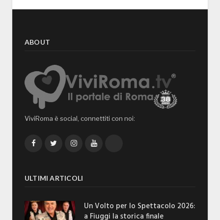
ABOUT
ViviRoma è social, connettiti con noi:
Facebook
Twitter
Instagram
YouTube
TikTok
ULTIMI ARTICOLI
Un Volto per lo Spettacolo 2026:
a Fiuggi la storica finale