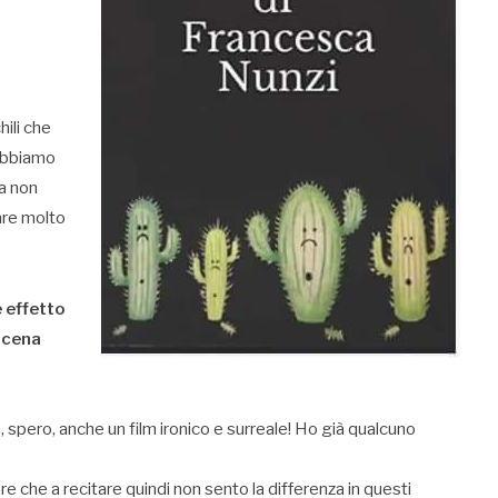
hili che
 abbiamo
 a non
tare molto
e effetto
 scena
, spero, anche un film ironico e surreale! Ho già qualcuno
re che a recitare quindi non sento la differenza in questi