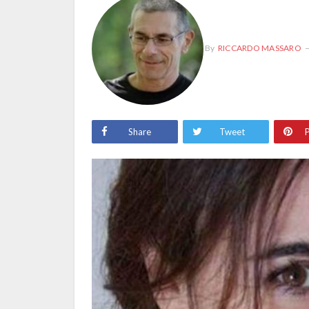
By
RICCARDO MASSARO
Share
Tweet
P