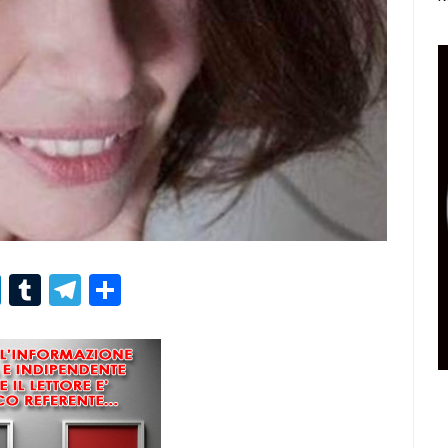
r
er
nterest
LinkedIn
Tumblr
Telegram
Condividi