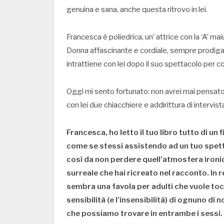
genuina e sana, anche questa ritrovo in lei.
Francesca è poliedrica, un’ attrice con la ‘A’ mai
Donna affascinante e cordiale, sempre prodiga di
intrattiene con lei dopo il suo spettacolo per 
Oggi mi sento fortunato: non avrei mai pensato, 
con lei due chiacchiere e addirittura di intervista
Francesca, ho letto il tuo libro tutto di un f
come se stessi assistendo ad un tuo spet
così da non perdere quell’atmosfera ironi
surreale che hai ricreato nel racconto. In r
sembra una favola per adulti che vuole toc
sensibilità (e l’insensibilità) di ognuno di noi
che possiamo trovare in entrambe i sessi.