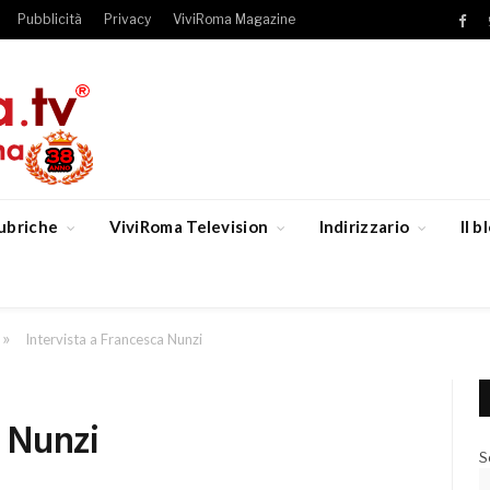
Pubblicità
Privacy
ViviRoma Magazine
Fac
ubriche
ViviRoma Television
Indirizzario
Il 
»
Intervista a Francesca Nunzi
a Nunzi
S