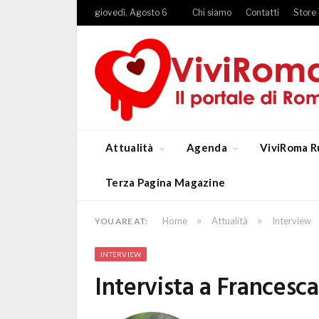
giovedì, Agosto 6
Chi siamo
Contatti
Store
Attualità
Agenda
ViviRoma R
Terza Pagina Magazine
»
»
Home
Attualità
Interview
YOU ARE AT:
INTERVIEW
Intervista a Francesc