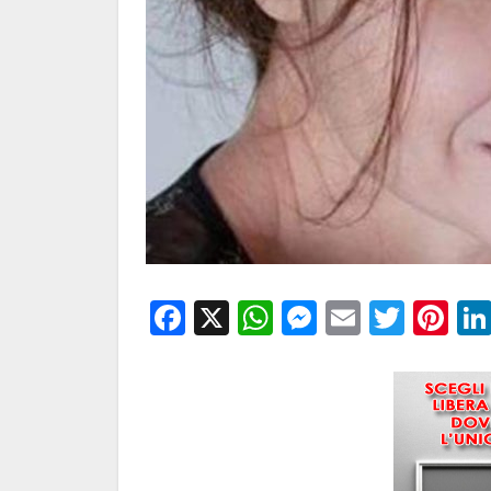
Facebook
X
WhatsApp
Messenge
Email
Twitt
Pi