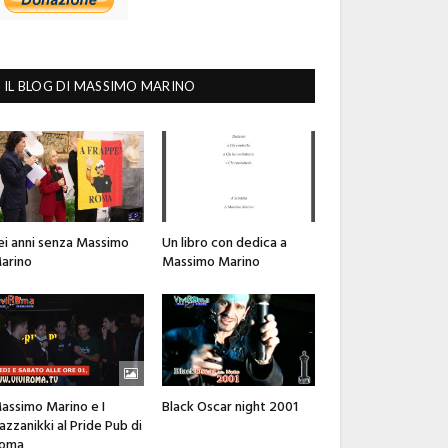
IL BLOG DI MASSIMO MARINO
ei anni senza Massimo
Un libro con dedica a
arino
Massimo Marino
assimo Marino e I
Black Oscar night 2001
azzanikki al Pride Pub di
oma