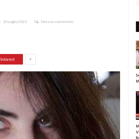
10 Luglio 2021
Nessun commento
+
interest
S
M
M
V
R