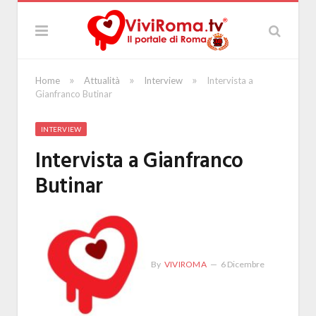
»
»
»
Home
Attualità
Interview
Intervista a
Gianfranco Butinar
INTERVIEW
Intervista a Gianfranco
Butinar
By
VIVIROMA
6 Dicembre