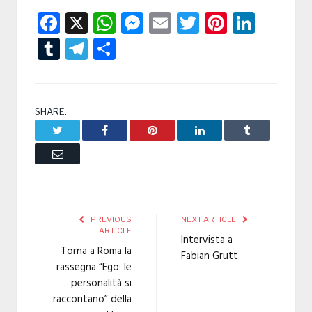
Facebook
X
WhatsApp
Messenger
Email
Twitter
Pintere
Linke
Tumblr
Telegram
Condividi
SHARE.
Twitter
Facebook
Pinterest
LinkedIn
Tumblr
Email
PREVIOUS
NEXT ARTICLE
ARTICLE
Intervista a
Torna a Roma la
Fabian Grutt
rassegna “Ego: le
personalità si
raccontano” della