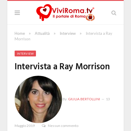
»
»
»
Home
Attualità
Interview
Intervista a Ray
Morrison
INTERVIEW
Intervista a Ray Morrison
By
GIULIA BERTOLLINI
13
Maggio 2019
Nessun commento