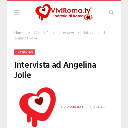
»
»
»
Home
Attualità
Interview
Intervista ad
Angelina Jolie
INTERVIEW
Intervista ad Angelina
Jolie
By
VIVIROMA
10 Ottobre