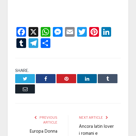
Facebook
X
WhatsApp
Messenger
Email
Twitter
Pintere
Linke
Tumblr
Telegram
Condividi
SHARE.
Twitter
Facebook
Pinterest
LinkedIn
Tumblr
Email
PREVIOUS
NEXT ARTICLE
ARTICLE
Ancora latin lover
Europa Donna
i romani e