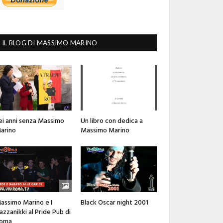
IL BLOG DI MASSIMO MARINO
ei anni senza Massimo
Un libro con dedica a
arino
Massimo Marino
assimo Marino e I
Black Oscar night 2001
azzanikki al Pride Pub di
oma