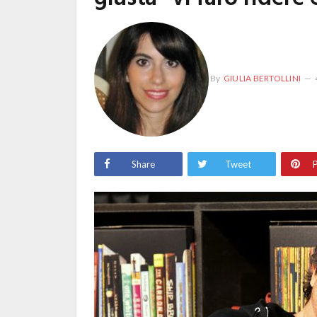
By
GIULIA BERTOLLINI
Share
Tweet
P