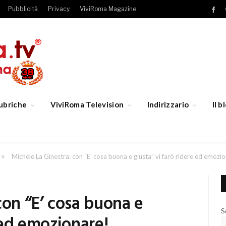
Pubblicità
Privacy
ViviRoma Magazine
Fac
ubriche
ViviRoma Television
Indirizzario
Il 
»
Michele La Ginestra: con “E’ cosa buona e giusta” vi farò ridere ed emozi
con “E’ cosa buona e
S
 ed emozionare!