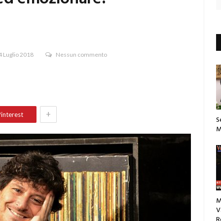
4 Luglio 2018
Nessun commento
+
interest
S
M
M
V
R