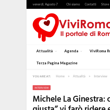
venerdì, Agosto 7
Chi siamo
Contatti
Store
Attualità
Agenda
ViviRoma R
Terza Pagina Magazine
»
»
Home
Attualità
Interview
YOU ARE AT:
INTERVIEW
Michele La Ginestra: 
giusta” vi farò ridere