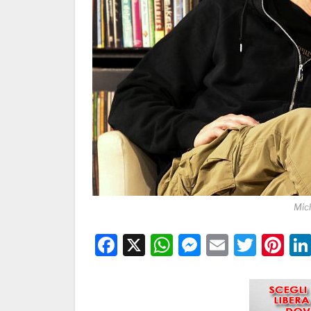
Mic
Facebook
X
WhatsApp
Messenge
Email
Twitt
Pi