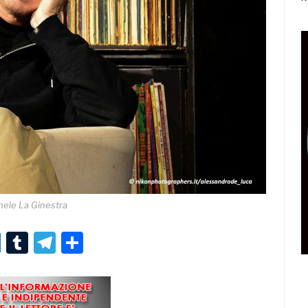
hele La Ginestra
r
er
nterest
LinkedIn
Tumblr
Telegram
Condividi