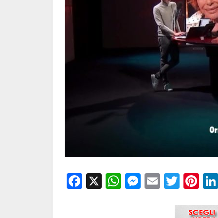
Facebook
X
WhatsApp
Messenge
Email
Twitt
Pi