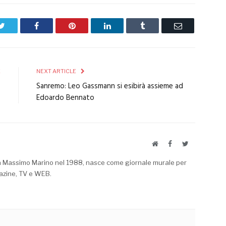
Twitter
Facebook
Pinterest
LinkedIn
Tumblr
Email
E
NEXT ARTICLE
o
Sanremo: Leo Gassmann si esibirà assieme ad
P
Edoardo Bennato
Website
Facebook
Twitter
a Massimo Marino nel 1988, nasce come giornale murale per
azine, TV e WEB.