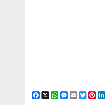
Facebook
X
WhatsApp
Messenge
Email
Twitt
Pi