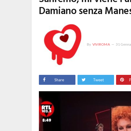
Damiano senza Manes
By
VIVIROMA
31 Genna
Share
Tweet
P