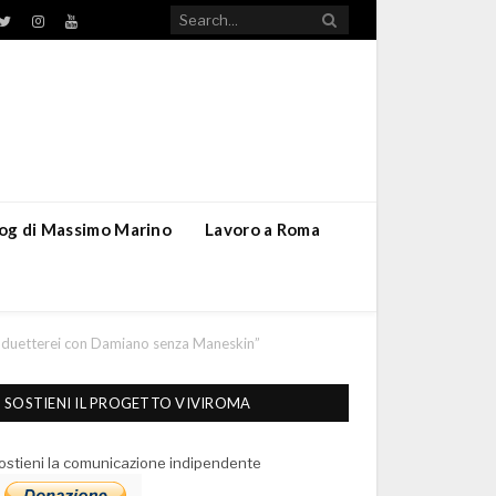
TikTok
ebook
Twitter
Instagram
YouTube
blog di Massimo Marino
Lavoro a Roma
Ma duetterei con Damiano senza Maneskin”
SOSTIENI IL PROGETTO VIVIROMA
ostieni la comunicazione indipendente