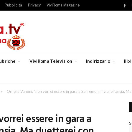
Pubblicità
Privacy
ViviRoma Magazine
Fac
ubriche
ViviRoma Television
Indirizzario
Il 
»
Ornella Vanoni: “non vorrei essere in gara a Sanremo, mi viene l’ansia. 
orrei essere in gara a
S
nsia. Ma duetterei con