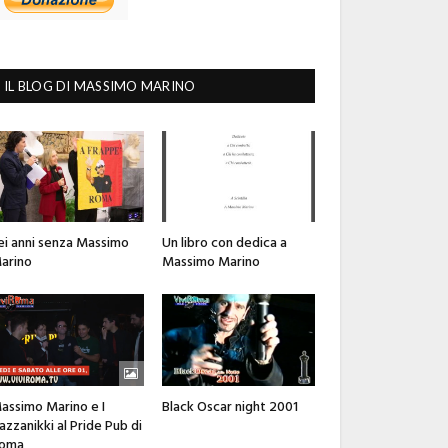
IL BLOG DI MASSIMO MARINO
ei anni senza Massimo
Un libro con dedica a
arino
Massimo Marino
assimo Marino e I
Black Oscar night 2001
azzanikki al Pride Pub di
oma