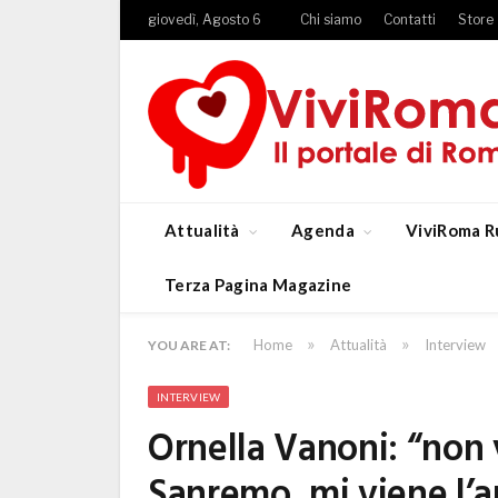
giovedì, Agosto 6
Chi siamo
Contatti
Store
Attualità
Agenda
ViviRoma R
Terza Pagina Magazine
»
»
Home
Attualità
Interview
YOU ARE AT:
INTERVIEW
Ornella Vanoni: “non v
Sanremo, mi viene l’a