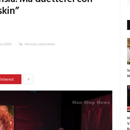
kin”
io 2023
Nessun commento
S
M
+
interest
M
V
R