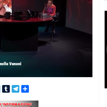
r
er
nterest
LinkedIn
Tumblr
Telegram
Condividi