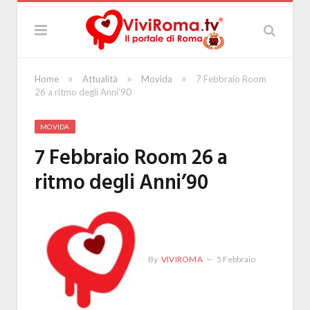
»
»
»
Home
Attualità
Movida
7 Febbraio Room
26 a ritmo degli Anni’90
MOVIDA
7 Febbraio Room 26 a
ritmo degli Anni’90
By
VIVIROMA
5 Febbraio