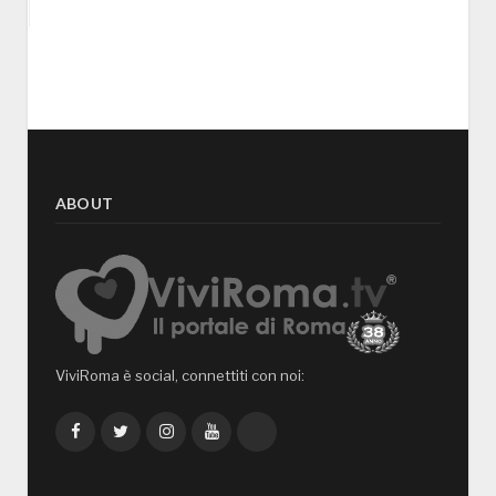
ABOUT
ViviRoma è social, connettiti con noi:
Facebook
Twitter
Instagram
YouTube
TikTok