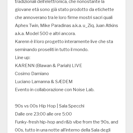
tradizionali dell’elettronica, che nonostante la
giovane età sono già stato prodotto da etichette
che annoverano tra le loro firme mostri sacri quali
Aphex Twin, Mike Paradinas a.k.a. u_Ziq, Juan Atkins
a.k.a. Model 500 e altri ancora.
Karenn è il loro progetto interamente live che sta
seminando proseliti in tutto il mondo.
Line up:
KARENN (Blawan & Pariah) LIVE
Cosimo Damiano
Luciano Lamanna & SÆDEM
Evento in collaborazione con Noise Lab.
90s vs 00s Hip Hop | Sala Specchi
Dalle ore 23:00 alle ore 5:00
Funky-fresh hip-hop and r&b vibe from the 90s, and
00s, tutto in una notte all’interno della Sala degli