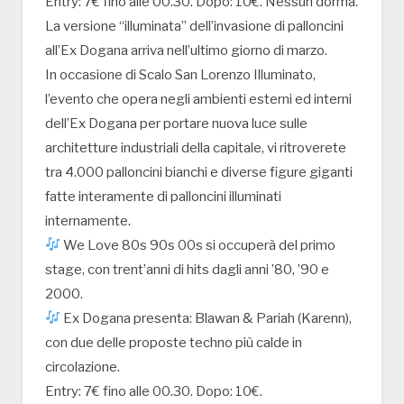
Entry: 7€ fino alle 00.30. Dopo: 10€. Nessun dorma.
La versione “illuminata” dell’invasione di palloncini
all’Ex Dogana arriva nell’ultimo giorno di marzo.
In occasione di Scalo San Lorenzo Illuminato,
l’evento che opera negli ambienti esterni ed interni
dell’Ex Dogana per portare nuova luce sulle
architetture industriali della capitale, vi ritroverete
tra 4.000 palloncini bianchi e diverse figure giganti
fatte interamente di palloncini illuminati
internamente.
We Love 80s 90s 00s si occuperà del primo
stage, con trent’anni di hits dagli anni ’80, ’90 e
2000.
Ex Dogana presenta: Blawan & Pariah (Karenn),
con due delle proposte techno più calde in
circolazione.
Entry: 7€ fino alle 00.30. Dopo: 10€.