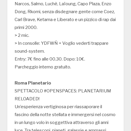
Narcos, Salmo, Luchè, Laïoung, Capo Plaza, Enzo
Dong, Rkomi, senza disdegnare gente come Coez,
Carl Brave, Ketama e Liberato e un pizzico di rap dai
primi 2000.
> 2 mic.
> In consolle: YDFWÑ + Voglio vederti trappare
sound-system.
Entry: 7€ fino alle 00.30. Dopo: 10€.
Parcheggio interno gratuito.
Roma Planetario
SPETTACOLO #OPENSPACES: PLANETARIUM
RELOADED!
Un’esperienza vertiginosa per riassaporare il
fascino della notte stellata e immergersi nel cosmo
in un lungo volo in soggettiva attraverso gli anni
luce. Tra telescopi, pianeti, galassie e ammassi