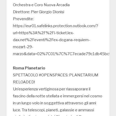
Orchestra e Coro Nuova Arcadia
Direttore: Pier Giorgio Dionisi
Prevendite:
https://eur01.safelinks.protection.outlook.com/?
url=https%3A%2F%2Fi-ticket.lex-
dax.net%2Feventi%2Fex-dogana-requiem-
mozart-29-
marzo&data=02%7C01%7C%7C7ecade79c1db45bcf8b
Roma Planetario
SPETTACOLO #OPENSPACES: PLANETARIUM
RELOADED!
Un’esperienza vertiginosa per riassaporare il
fascino della notte stellata e immergersi nel cosmo
in un lungo volo in soggettiva attraverso gli anni
luce. Tra telescopi, pianeti, galassie e ammassi