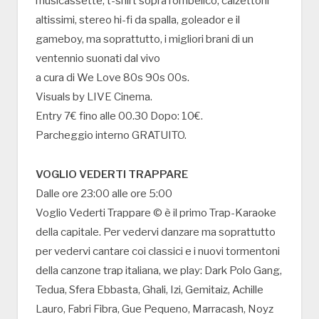
musicassette, t-shirt sopra l’ombelico, calzettoni
altissimi, stereo hi-fi da spalla, goleador e il
gameboy, ma soprattutto, i migliori brani di un
ventennio suonati dal vivo
a cura di We Love 80s 90s 00s.
Visuals by LIVE Cinema.
Entry 7€ fino alle 00.30 Dopo: 10€.
Parcheggio interno GRATUITO.
VOGLIO VEDERTI TRAPPARE
Dalle ore 23:00 alle ore 5:00
Voglio Vederti Trappare © è il primo Trap-Karaoke
della capitale. Per vedervi danzare ma soprattutto
per vedervi cantare coi classici e i nuovi tormentoni
della canzone trap italiana, we play: Dark Polo Gang,
Tedua, Sfera Ebbasta, Ghali, Izi, Gemitaiz, Achille
Lauro, Fabri Fibra, Gue Pequeno, Marracash, Noyz