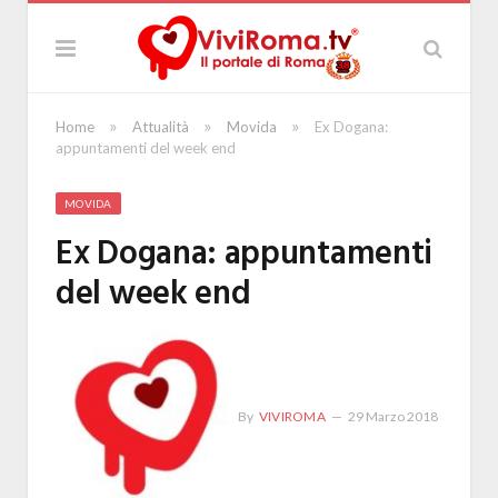
»
»
»
Home
Attualità
Movida
Ex Dogana:
appuntamenti del week end
MOVIDA
Ex Dogana: appuntamenti
del week end
By
VIVIROMA
29 Marzo 2018