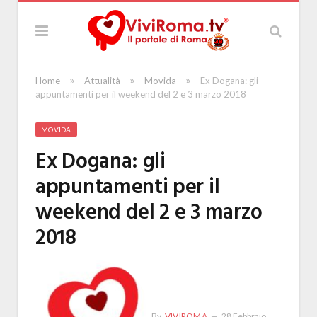
»
»
»
Home
Attualità
Movida
Ex Dogana: gli
appuntamenti per il weekend del 2 e 3 marzo 2018
MOVIDA
Ex Dogana: gli
appuntamenti per il
weekend del 2 e 3 marzo
2018
By
VIVIROMA
28 Febbraio