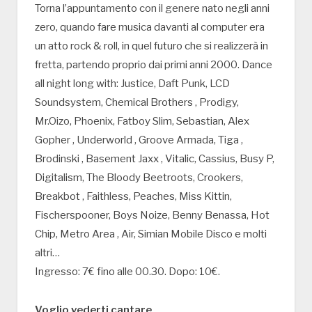
Torna l’appuntamento con il genere nato negli anni
zero, quando fare musica davanti al computer era
un atto rock & roll, in quel futuro che si realizzerà in
fretta, partendo proprio dai primi anni 2000. Dance
all night long with: Justice, Daft Punk, LCD
Soundsystem, Chemical Brothers , Prodigy,
Mr.Oizo, Phoenix, Fatboy Slim, Sebastian, Alex
Gopher , Underworld , Groove Armada, Tiga ,
Brodinski , Basement Jaxx , Vitalic, Cassius, Busy P,
Digitalism, The Bloody Beetroots, Crookers,
Breakbot , Faithless, Peaches, Miss Kittin,
Fischerspooner, Boys Noize, Benny Benassa, Hot
Chip, Metro Area , Air, Simian Mobile Disco e molti
altri…
Ingresso: 7€ fino alle 00.30. Dopo: 10€.
Voglio vederti cantare