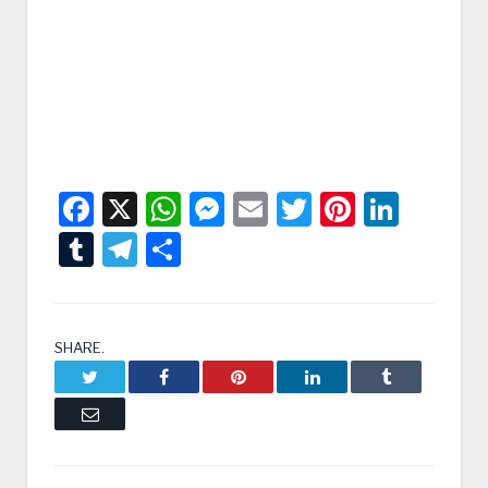
Facebook
X
WhatsApp
Messenger
Email
Twitter
Pintere
Linke
Tumblr
Telegram
Condividi
SHARE.
Twitter
Facebook
Pinterest
LinkedIn
Tumblr
Email