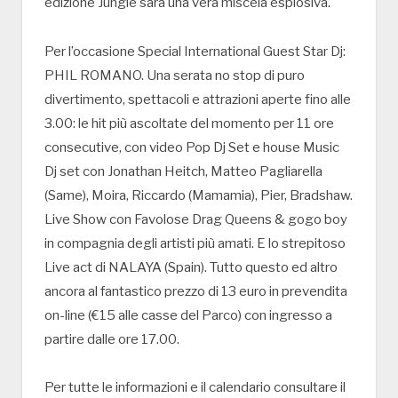
edizione Jungle sarà una vera miscela esplosiva.
Per l’occasione Special International Guest Star Dj:
PHIL ROMANO. Una serata no stop di puro
divertimento, spettacoli e attrazioni aperte fino alle
3.00: le hit più ascoltate del momento per 11 ore
consecutive, con video Pop Dj Set e house Music
Dj set con Jonathan Heitch, Matteo Pagliarella
(Same), Moira, Riccardo (Mamamia), Pier, Bradshaw.
Live Show con Favolose Drag Queens & gogo boy
in compagnia degli artisti più amati. E lo strepitoso
Live act di NALAYA (Spain). Tutto questo ed altro
ancora al fantastico prezzo di 13 euro in prevendita
on-line (€15 alle casse del Parco) con ingresso a
partire dalle ore 17.00.
Per tutte le informazioni e il calendario consultare il