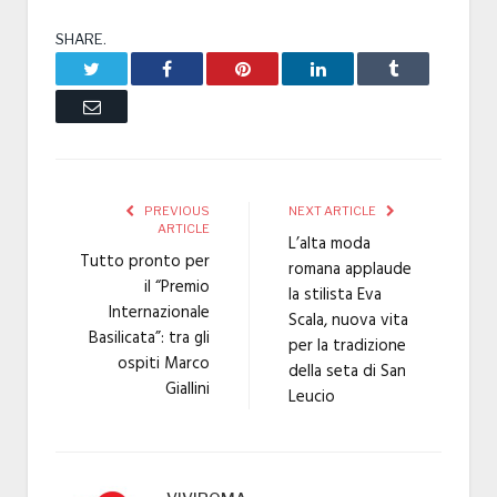
SHARE.
Twitter
Facebook
Pinterest
LinkedIn
Tumblr
Email
PREVIOUS
NEXT ARTICLE
ARTICLE
L’alta moda
Tutto pronto per
romana applaude
il “Premio
la stilista Eva
Internazionale
Scala, nuova vita
Basilicata”: tra gli
per la tradizione
ospiti Marco
della seta di San
Giallini
Leucio