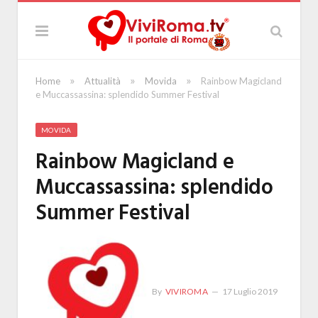
»
»
»
Home
Attualità
Movida
Rainbow Magicland
e Muccassassina: splendido Summer Festival
MOVIDA
Rainbow Magicland e
Muccassassina: splendido
Summer Festival
By
VIVIROMA
17 Luglio 2019