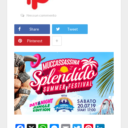
Nessun commento
Share
Tweet
+
Pinterest