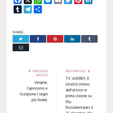
Tumblr
Telegram
Condividi
SHARE.
Twitter
Facebook
Pinterest
LinkedIn
Tumblr
Email
PREVIOUS
NEXT ARTICLE
ARTICLE
TV: AUDREY, Il
Vergine,
ritratto intimo
Capricorno e
dell’attrice in
Scorpione i segni
prima visione su
più fedeli.
Sky
Documentaries il