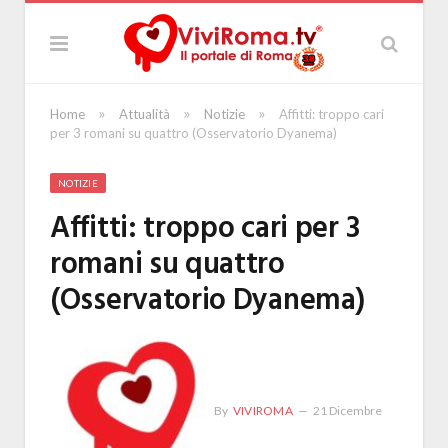
»
»
»
Home
Attualità
Notizie
Affitti: troppo cari
per 3 romani su quattro (Osservatorio Dyanema)
NOTIZIE
Affitti: troppo cari per 3
romani su quattro
(Osservatorio Dyanema)
By
VIVIROMA
21 Dicembre