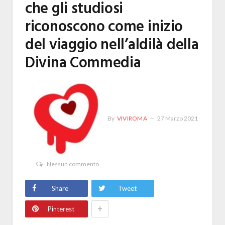
che gli studiosi
riconoscono come inizio
del viaggio nell’aldilà della
Divina Commedia
By
VIVIROMA
27 Marzo 2021
Nessun commento
Share
Tweet
+
Pinterest