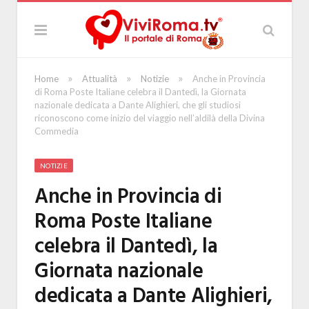
»
»
»
Home
Attualità
Notizie
Anche in Provincia
di Roma Poste Italiane celebra il Dantedì, la Giornata
nazionale dedicata a Dante Alighieri, che gli studiosi
riconoscono come inizio del viaggio nell’aldilà della Divina
Commedia
NOTIZIE
Anche in Provincia di
Roma Poste Italiane
celebra il Dantedì, la
Giornata nazionale
dedicata a Dante Alighieri,