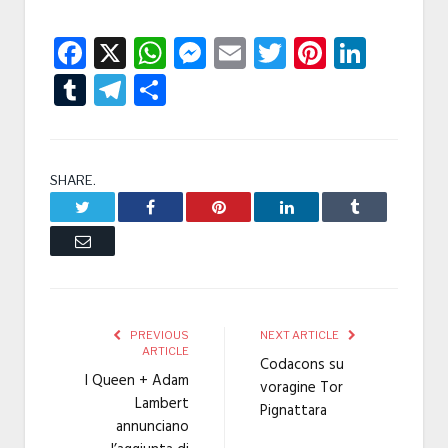
Facebook
X
WhatsApp
Messenger
Email
Twitter
Pintere
Linke
Tumblr
Telegram
Condividi
SHARE.
Twitter
Facebook
Pinterest
LinkedIn
Tumblr
Email
PREVIOUS
NEXT ARTICLE
ARTICLE
Codacons su
I Queen + Adam
voragine Tor
Lambert
Pignattara
annunciano