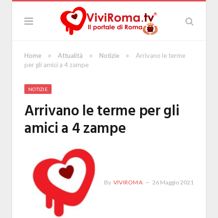
»
»
»
Home
Attualità
Notizie
Arrivano le terme
per gli amici a 4 zampe
NOTIZIE
Arrivano le terme per gli
amici a 4 zampe
By
VIVIROMA
26 Maggio 2021