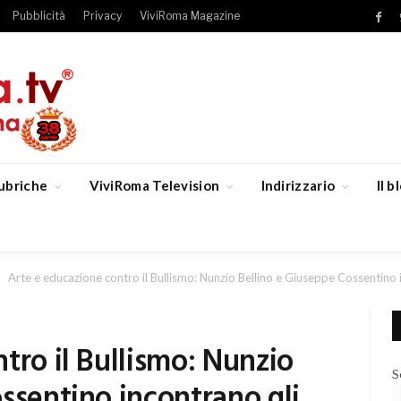
Pubblicità
Privacy
ViviRoma Magazine
Fac
ubriche
ViviRoma Television
Indirizzario
Il 
Arte e educazione contro il Bullismo: Nunzio Bellino e Giuseppe Cossentino 
tro il Bullismo: Nunzio
S
ssentino incontrano gli