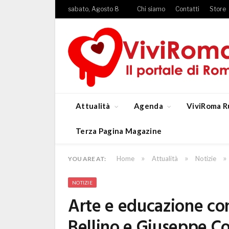
sabato, Agosto 8
Chi siamo
Contatti
Store
Attualità
Agenda
ViviRoma R
Terza Pagina Magazine
»
»
»
Home
Attualità
Notizie
YOU ARE AT:
NOTIZIE
Arte e educazione con
Bellino e Giuseppe Co