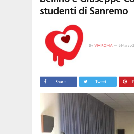
studenti di Sanremo
By
VIVIROMA
6 Marzo 
Share
Tweet
P