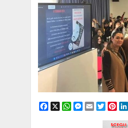
Facebook
X
WhatsApp
Messenge
Email
Twitt
Pi