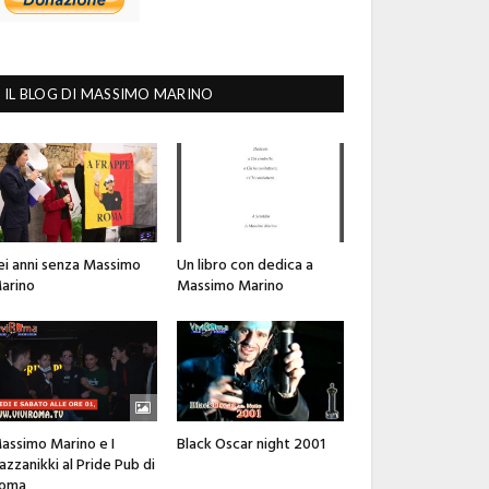
IL BLOG DI MASSIMO MARINO
ei anni senza Massimo
Un libro con dedica a
arino
Massimo Marino
assimo Marino e I
Black Oscar night 2001
azzanikki al Pride Pub di
oma