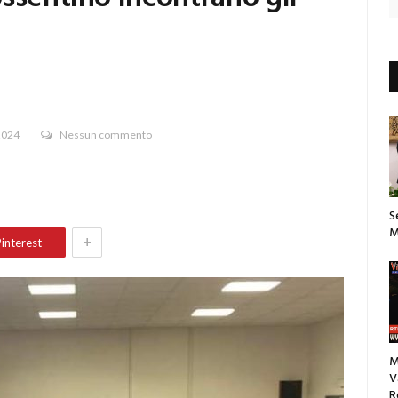
2024
Nessun commento
S
M
+
interest
M
V
R