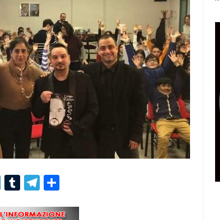
r
er
nterest
LinkedIn
Tumblr
Telegram
Condividi