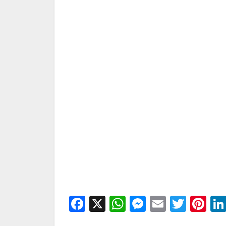
Facebook
X
WhatsApp
Messenge
Email
Twitt
Pi