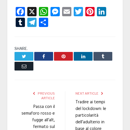
Facebook
X
WhatsApp
Messenger
Email
Twitter
Pintere
Linke
Tumblr
Telegram
Condividi
SHARE.
Twitter
Facebook
Pinterest
LinkedIn
Tumblr
Email
PREVIOUS
NEXT ARTICLE
ARTICLE
Tradire ai tempi
Passa con il
del lockdown: le
semaforo rosso e
particolarità
fugge all’alt,
dell’adulterio in
fermato sul
base al colore