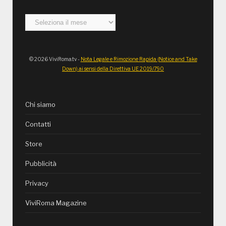
Archivi
© 2026 ViviRoma.tv -
Nota Legale e Rimozione Rapida (Notice and Take
Down) ai sensi della Direttiva UE 2019/790
Chi siamo
Contatti
Store
Pubblicità
Privacy
ViviRoma Magazine