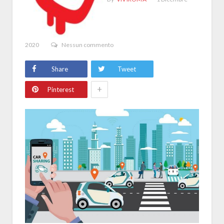
2020
Nessun commento
Share
Tweet
+
Pinterest