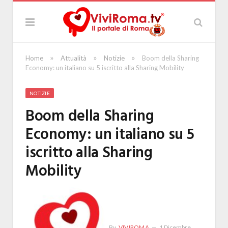
»
»
»
Home
Attualità
Notizie
Boom della Sharing
Economy: un italiano su 5 iscritto alla Sharing Mobility
NOTIZIE
Boom della Sharing
Economy: un italiano su 5
iscritto alla Sharing
Mobility
By
VIVIROMA
1 Dicembre