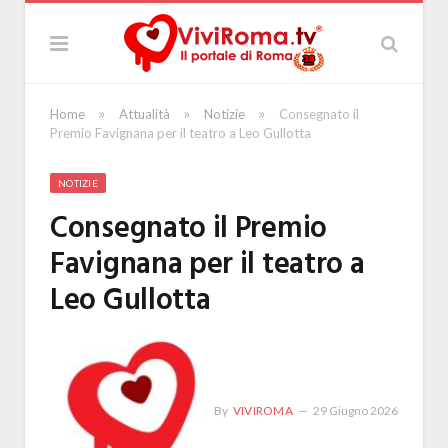
»
»
»
Home
Attualità
Notizie
Consegnato il
Premio Favignana per il teatro a Leo Gullotta
NOTIZIE
Consegnato il Premio
Favignana per il teatro a
Leo Gullotta
By
VIVIROMA
29 Giugno 2026