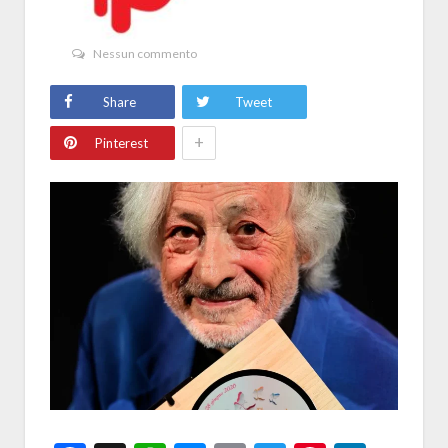
Nessun commento
Share
Tweet
+
Pinterest