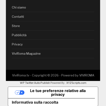
Chi siamo
Contatti
Store
Pubblicità
Privacy
ViviRoma Magazine
ViviRoma.tv - Copyright ©
2026
- Powered by
VIVIROMA
WP Twitter Auto Publish
Powered By :
XYZScripts.com
Le tue preferenze relative alla
privacy
Informativa sulla raccolta