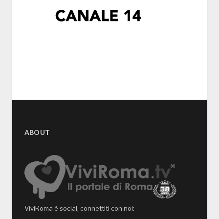
ABOUT
ViviRoma è social, connettiti con noi: