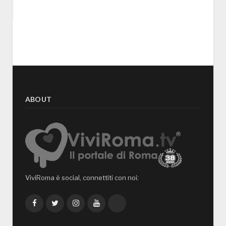
ABOUT
ViviRoma è social, connettiti con noi:
Facebook
Twitter
Instagram
YouTube
TikTok