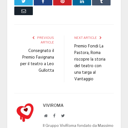
Twitter
Facebook
Pinterest
LinkedIn
Tumblr
Email
PREVIOUS
NEXT ARTICLE
ARTICLE
Premio Fondi La
Consegnato il
Pastora, Roma
Premio Favignana
riscopre la storia
per il teatro a Leo
del teatro con
Gullotta
una targa al
Vantaggio
VIVIROMA
Website
Facebook
Twitter
Il Gruppo ViviRoma fondato da Massimo