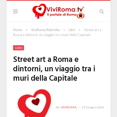
»
»
»
Home
ViviRoma Rubriche
Libri
Street art a
Roma e dintorni, un viaggio tra i muri della Capitale
LIBRI
Street art a Roma e
dintorni, un viaggio tra i
muri della Capitale
By
VIVIROMA
29 Giugno 2026