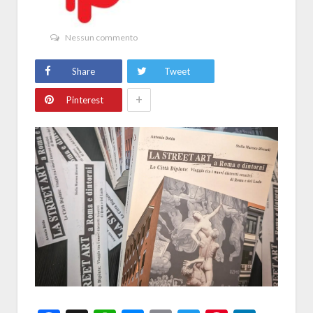
Nessun commento
Share
Tweet
+
Pinterest