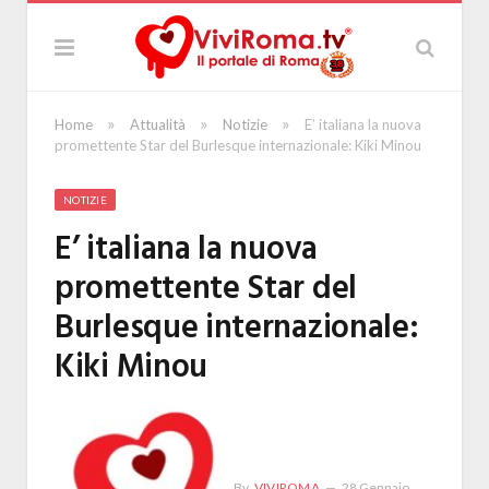
»
»
»
Home
Attualità
Notizie
E’ italiana la nuova
promettente Star del Burlesque internazionale: Kiki Minou
NOTIZIE
E’ italiana la nuova
promettente Star del
Burlesque internazionale:
Kiki Minou
By
VIVIROMA
28 Gennaio