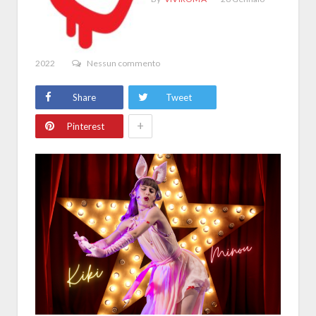
2022
Nessun commento
Share
Tweet
+
Pinterest