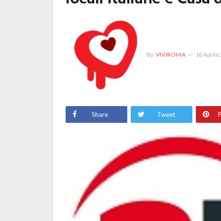
By
VIVIROMA
18 Aprile
Share
Tweet
P