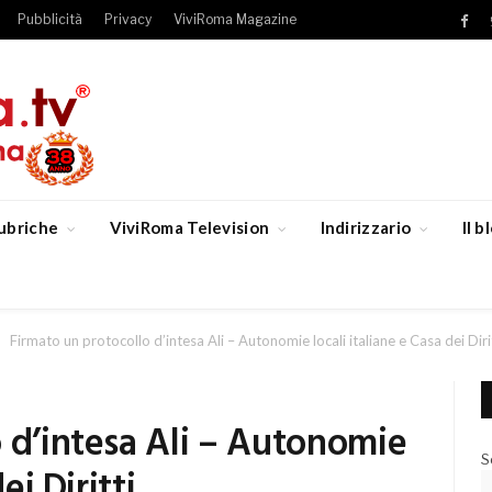
Pubblicità
Privacy
ViviRoma Magazine
Fac
ubriche
ViviRoma Television
Indirizzario
Il 
Firmato un protocollo d’intesa Ali – Autonomie locali italiane e Casa dei Diri
 d’intesa Ali – Autonomie
S
ei Diritti