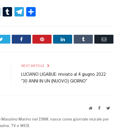
r
er
nterest
LinkedIn
Tumblr
Telegram
Condividi
Twitter
Facebook
Pinterest
LinkedIn
Tumblr
Email
E
NEXT ARTICLE
i
LUCIANO LIGABUE: rinviato al 4 giugno 2022
“30 ANNI IN UN (NUOVO) GIORNO”
Website
Facebook
Twitter
a Massimo Marino nel 1988, nasce come giornale murale per
azine, TV e WEB.