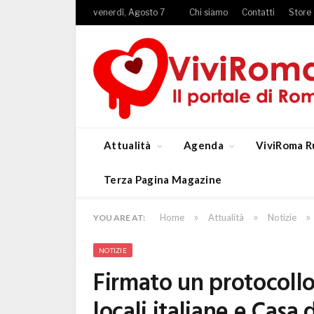
venerdì, Agosto 7
Chi siamo
Contatti
Store
Attualità
Agenda
ViviRoma R
Terza Pagina Magazine
»
»
»
Home
Attualità
Notizie
YOU ARE AT:
NOTIZIE
Firmato un protocollo
locali italiane e Casa d