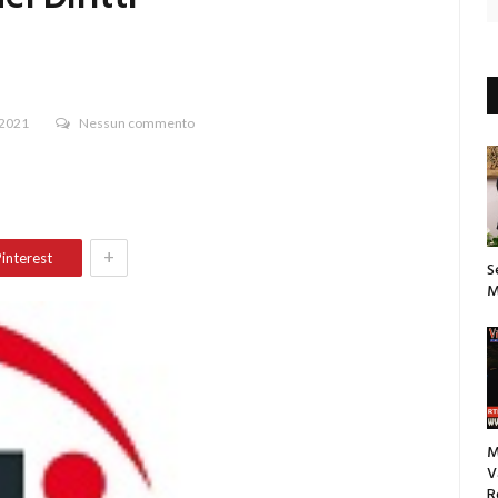
 2021
Nessun commento
+
interest
S
M
M
V
R