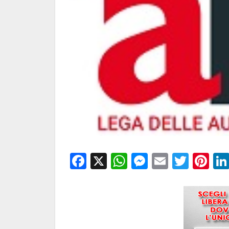
Facebook
X
WhatsApp
Messenge
Email
Twitt
Pi