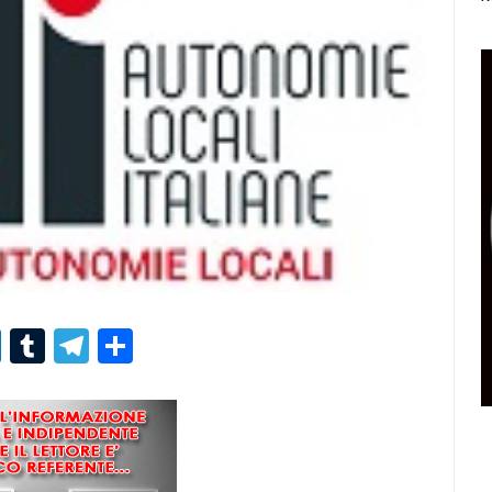
r
er
nterest
LinkedIn
Tumblr
Telegram
Condividi