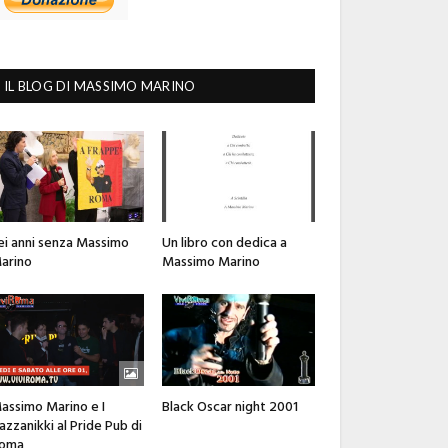
IL BLOG DI MASSIMO MARINO
ei anni senza Massimo
Un libro con dedica a
arino
Massimo Marino
assimo Marino e I
Black Oscar night 2001
azzanikki al Pride Pub di
oma