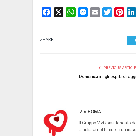
Facebook
X
WhatsApp
Messenge
Email
Twitt
Pi
SHARE.
PREVIOUS ARTICL
Domenica in: gli ospiti di ogg
VIVIROMA
Il Gruppo ViviRoma fondato d
ampliarsi nel tempo in un mag