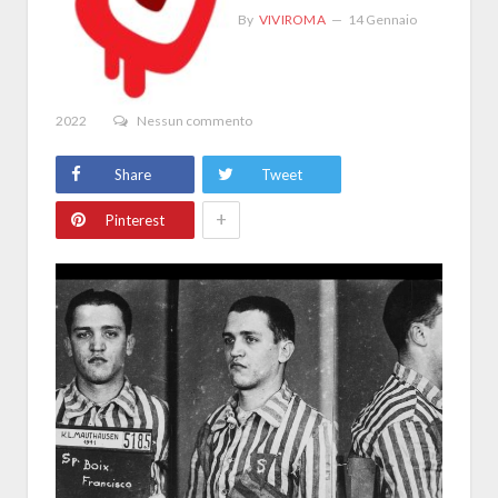
By
VIVIROMA
14 Gennaio
2022
Nessun commento
Share
Tweet
+
Pinterest