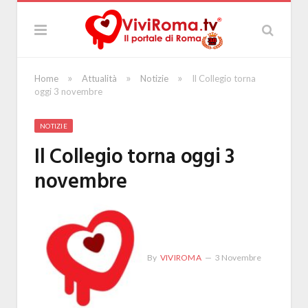
»
»
»
Home
Attualità
Notizie
Il Collegio torna
oggi 3 novembre
NOTIZIE
Il Collegio torna oggi 3
novembre
By
VIVIROMA
3 Novembre