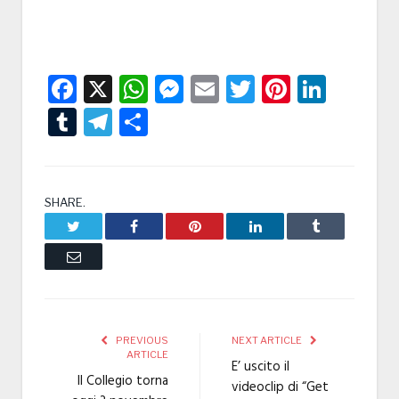
Facebook
X
WhatsApp
Messenger
Email
Twitter
Pintere
Linke
Tumblr
Telegram
Condividi
SHARE.
Twitter
Facebook
Pinterest
LinkedIn
Tumblr
Email
PREVIOUS
NEXT ARTICLE
ARTICLE
E’ uscito il
Il Collegio torna
videoclip di “Get