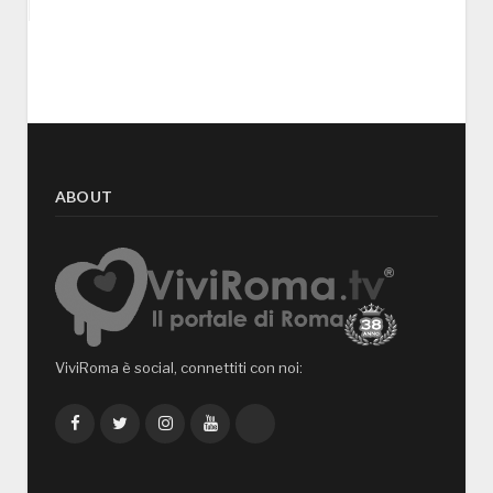
ABOUT
ViviRoma è social, connettiti con noi:
Facebook
Twitter
Instagram
YouTube
TikTok