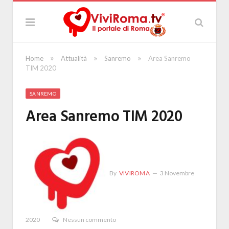
»
»
»
Home
Attualità
Sanremo
Area Sanremo
TIM 2020
SANREMO
Area Sanremo TIM 2020
By
VIVIROMA
3 Novembre
2020
Nessun commento