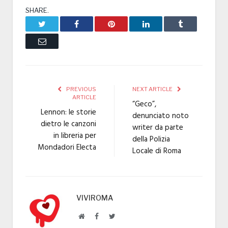
SHARE.
Twitter
Facebook
Pinterest
LinkedIn
Tumblr
Email
PREVIOUS
NEXT ARTICLE
ARTICLE
“Geco”,
Lennon: le storie
denunciato noto
dietro le canzoni
writer da parte
in libreria per
della Polizia
Mondadori Electa
Locale di Roma
VIVIROMA
Website
Facebook
Twitter