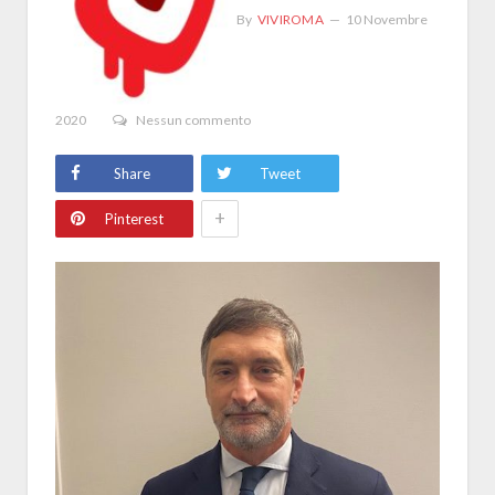
By
VIVIROMA
10 Novembre
2020
Nessun commento
Share
Tweet
+
Pinterest