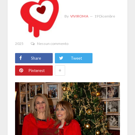
By
VIVIROMA
19 Dicembre
2025
Nessun commento
Share
Tweet
+
Pinterest