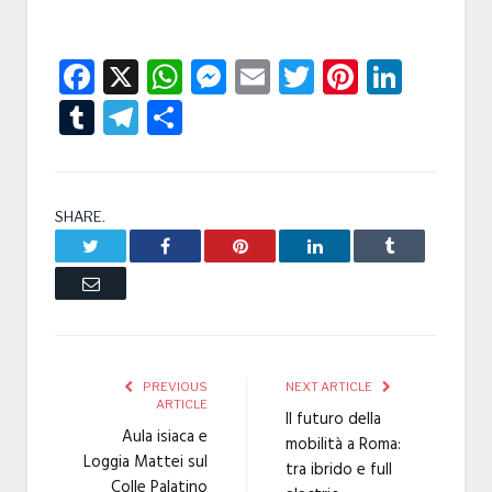
Facebook
X
WhatsApp
Messenger
Email
Twitter
Pintere
Linke
Tumblr
Telegram
Condividi
SHARE.
Twitter
Facebook
Pinterest
LinkedIn
Tumblr
Email
PREVIOUS
NEXT ARTICLE
ARTICLE
Il futuro della
Aula isiaca e
mobilità a Roma:
Loggia Mattei sul
tra ibrido e full
Colle Palatino