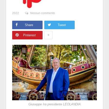
2022
Nessun commento
Share
Tweet
+
Pinterest
Giuseppe Ira presidente LEOLANDIA