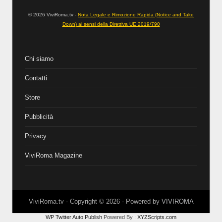
© 2026 ViviRoma.tv -
Nota Legale e Rimozione Rapida (Notice and Take
Down) ai sensi della Direttiva UE 2019/790
Chi siamo
Contatti
Store
Pubblicità
Privacy
ViviRoma Magazine
ViviRoma.tv - Copyright ©
2026
- Powered by
VIVIROMA
WP Twitter Auto Publish
Powered By :
XYZScripts.com