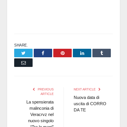
SHARE.
Twitter
Facebook
Pinterest
LinkedIn
Tumblr
Email
PREVIOUS
NEXT ARTICLE
ARTICLE
Nuova data di
La spensierata
uscita di CORRO
malinconia di
DA TE
Veracrvz nel
nuovo singolo
“Tra le mani”