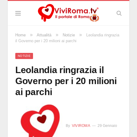
»
»
»
Home
Attualità
Notizie
Leolandia ringrazia
il Governo per i 20 milioni ai parchi
NOTIZIE
Leolandia ringrazia il
Governo per i 20 milioni
ai parchi
By
VIVIROMA
29 Gennaio