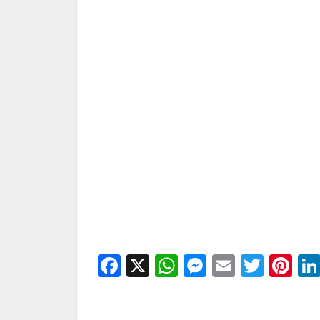
Facebook
X
WhatsApp
Messenge
Email
Twitt
Pi