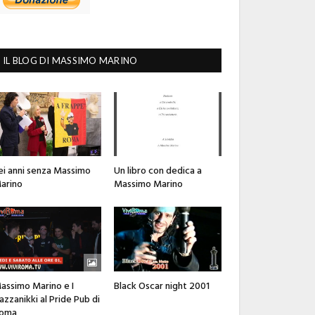
IL BLOG DI MASSIMO MARINO
ei anni senza Massimo
Un libro con dedica a
arino
Massimo Marino
assimo Marino e I
Black Oscar night 2001
azzanikki al Pride Pub di
oma