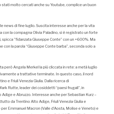
ono stati molto cercati anche su Youtube, complice un buon
lle news di fine luglio. Suscita interesse anche per la vita
ca con la compagna Olivia Paladino, si è registrato un forte
atti, spicca ”fidanzata Giuseppe Conte” con un +600%. Ma
he con la parola “Giuseppe Conte barba”, seconda solo a
ta però Angela Merkel la più cliccata in rete: a metà luglio
amente a trattative terminate. In questo caso, il nord
ino e Friuli Venezia Giulia. Dalla ricerca di
 Rutte, leader dei cosiddetti “paesi frugali”, in
lto Adige e Abruzzo. Interesse anche per Sebastian Kurz –
tutto da Trentino Alto Adige, Friuli Venezia Giulia e
he per Emmanuel Macron (Valle d’Aosta, Molise e Veneto) e