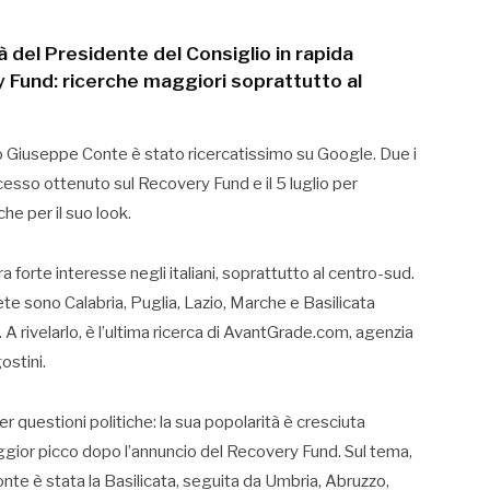
ità del Presidente del Consiglio in rapida
 Fund: ricerche maggiori soprattutto al
lio Giuseppe Conte è stato ricercatissimo su Google. Due i
ccesso ottenuto sul Recovery Fund e il 5 luglio per
e per il suo look.
a forte interesse negli italiani, soprattutto al centro-sud.
rete sono Calabria, Puglia, Lazio, Marche e Basilicata
A rivelarlo, è l’ultima ricerca di AvantGrade.com, agenzia
ostini.
r questioni politiche: la sua popolarità è cresciuta
aggior picco dopo l’annuncio del Recovery Fund. Sul tema,
onte è stata la Basilicata, seguita da Umbria, Abruzzo,