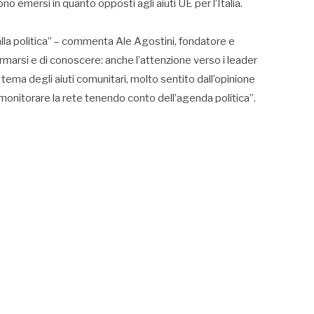
no emersi in quanto opposti agli aiuti UE per l’Italia.
ni alla politica” – commenta Ale Agostini, fondatore e
rmarsi e di conoscere: anche l’attenzione verso i leader
l tema degli aiuti comunitari, molto sentito dall’opinione
monitorare la rete tenendo conto dell’agenda politica”.