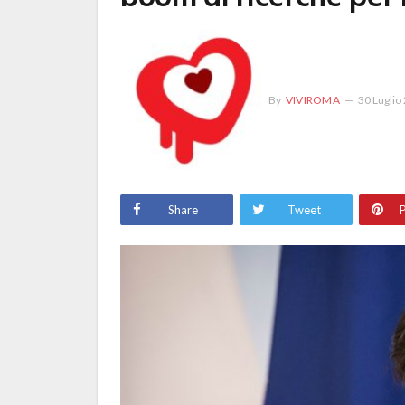
By
VIVIROMA
30 Luglio
Share
Tweet
P