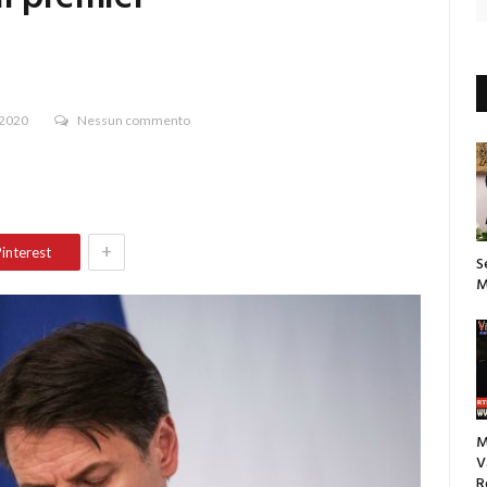
 2020
Nessun commento
+
interest
S
M
M
V
R