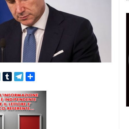
r
er
nterest
LinkedIn
Tumblr
Telegram
Condividi