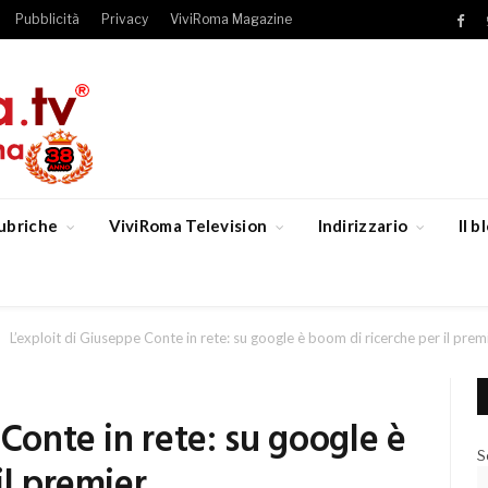
Pubblicità
Privacy
ViviRoma Magazine
Fac
ubriche
ViviRoma Television
Indirizzario
Il 
L’exploit di Giuseppe Conte in rete: su google è boom di ricerche per il prem
 Conte in rete: su google è
S
il premier