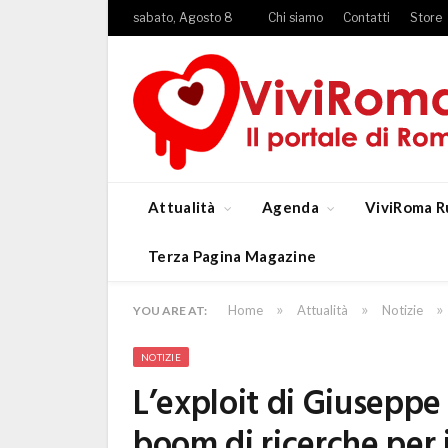
sabato, Agosto 8
Chi siamo
Contatti
Store
Attualità
Agenda
ViviRoma R
Terza Pagina Magazine
»
»
»
Home
Attualità
Notizie
YOU ARE AT:
NOTIZIE
L’exploit di Giuseppe
boom di ricerche per 