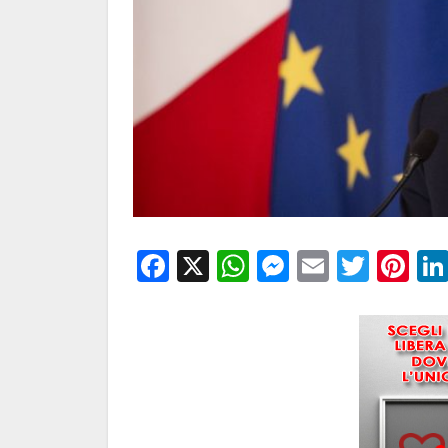
Facebook
X
WhatsApp
Messenge
Email
Twitt
Pi