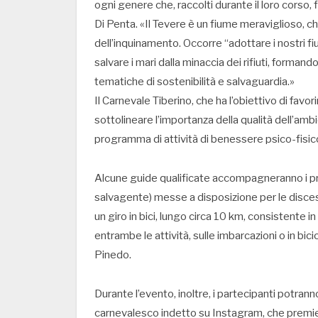
ogni genere che, raccolti durante il loro corso,
Di Penta. «Il Tevere è un fiume meraviglioso, 
dell’inquinamento. Occorre “adottare i nostri f
salvare i mari dalla minaccia dei rifiuti, formand
tematiche di sostenibilità e salvaguardia.»
Il Carnevale Tiberino, che ha l’obiettivo di favori
sottolineare l’importanza della qualità dell’amb
programma di attività di benessere psico-fisico a
Alcune guide qualificate accompagneranno i pre
salvagente) messe a disposizione per le discese 
un giro in bici, lungo circa 10 km, consistente 
entrambe le attività, sulle imbarcazioni o in bic
Pinedo.
Durante l’evento, inoltre, i partecipanti potra
carnevalesco indetto su Instagram, che premier