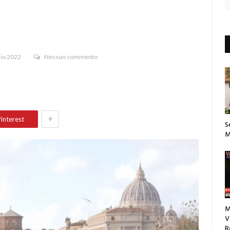
aio 2022
Nessun commento
+
interest
S
M
M
V
R