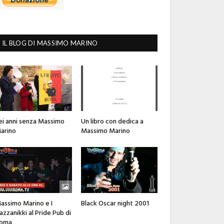
IL BLOG DI MASSIMO MARINO
ei anni senza Massimo
Un libro con dedica a
arino
Massimo Marino
assimo Marino e I
Black Oscar night 2001
azzanikki al Pride Pub di
oma