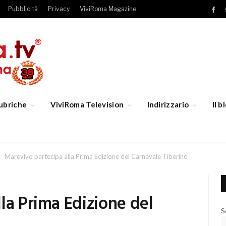
Pubblicità
Privacy
ViviRoma Magazine
Fac
ubriche
ViviRoma Television
Indirizzario
Il 
Marevivo partecipa alla Prima Edizione del Carnevale Tiberino
la Prima Edizione del
S