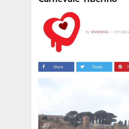
By
VIVIROMA
25 Febbr
Share
Tweet
P