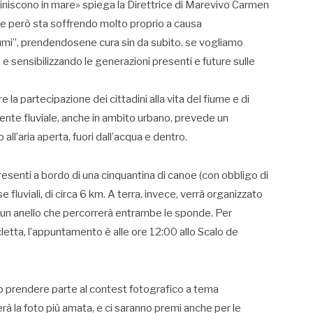
 finiscono in mare» spiega la Direttrice di Marevivo Carmen
che però sta soffrendo molto proprio a causa
iumi”, prendendosene cura sin da subito, se vogliamo
o e sensibilizzando le generazioni presenti e future sulle
re la partecipazione dei cittadini alla vita del fiume e di
iente fluviale, anche in ambito urbano, prevede un
ll’aria aperta, fuori dall’acqua e dentro.
senti a bordo di una cinquantina di canoe (con obbligo di
fluviali, di circa 6 km. A terra, invece, verrà organizzato
in un anello che percorrerà entrambe le sponde. Per
icletta, l’appuntamento è alle ore 12:00 allo Scalo de
nno prendere parte al contest fotografico a tema
à la foto più amata, e ci saranno premi anche per le