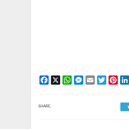
Facebook
X
WhatsApp
Messenge
Email
Twitt
Pi
SHARE.