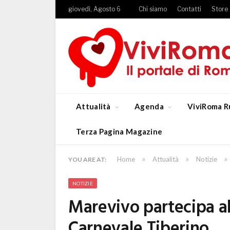
giovedì, Agosto 6
Chi siamo
Contatti
Store
Attualità
Agenda
ViviRoma R
Terza Pagina Magazine
»
»
»
Home
Attualità
Notizie
YOU ARE AT:
NOTIZIE
Marevivo partecipa al
Carnevale Tiberino