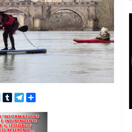
r
er
nterest
LinkedIn
Tumblr
Telegram
Condividi