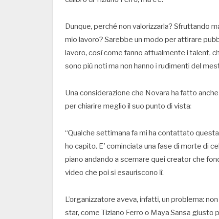
Dunque, perché non valorizzarla? Sfruttando maga
mio lavoro? Sarebbe un modo per attirare pubbli
lavoro, così come fanno attualmente i talent,
sono più noti ma non hanno i rudimenti del mest
Una considerazione che Novara ha fatto anche in
per chiarire meglio il suo punto di vista:
“Qualche settimana fa mi ha contattato questa 
ho capito. E’ cominciata una fase di morte di cel
piano andando a scemare quei creator che fond
video che poi si esauriscono lì.
L’organizzatore aveva, infatti, un problema: n
star, come Tiziano Ferro o Maya Sansa giusto pe