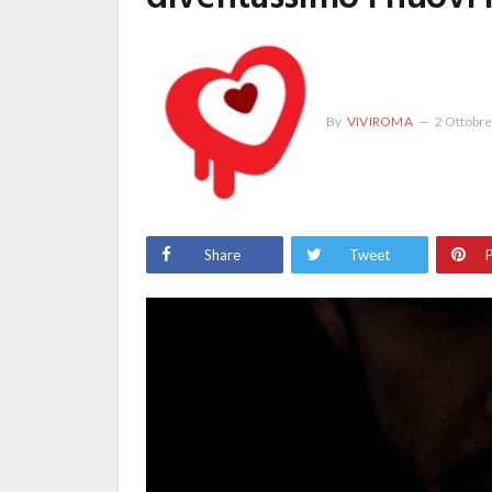
By
VIVIROMA
2 Ottobr
Share
Tweet
P