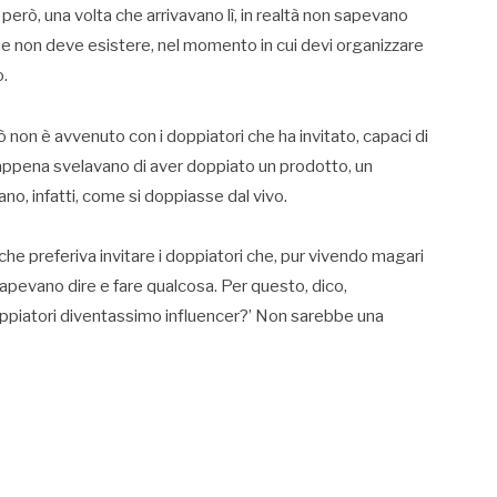
 però, una volta che arrivavano lì, in realtà non sapevano
he non deve esistere, nel momento in cui devi organizzare
o.
iò non è avvenuto con i doppiatori che ha invitato, capaci di
ri appena svelavano di aver doppiato un prodotto, un
no, infatti, come si doppiasse dal vivo.
he preferiva invitare i doppiatori che, pur vivendo magari
sapevano dire e fare qualcosa. Per questo, dico,
oppiatori diventassimo influencer?’ Non sarebbe una