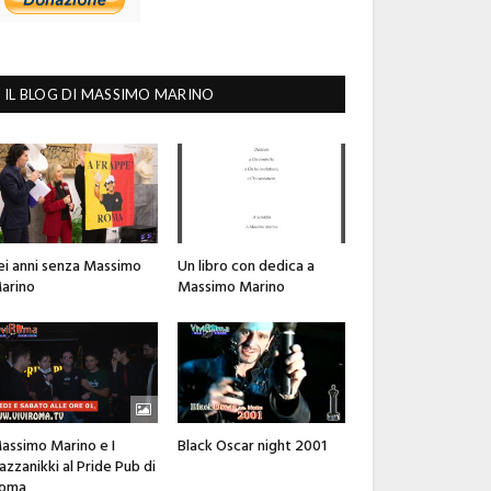
IL BLOG DI MASSIMO MARINO
ei anni senza Massimo
Un libro con dedica a
arino
Massimo Marino
assimo Marino e I
Black Oscar night 2001
azzanikki al Pride Pub di
oma