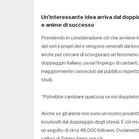
Un’interessante idea arriva dal doppi
e anime di successo
Prendendo in considerazione ciò che avviene in
dei veri e propri dei e vengono venerati dai loro 
anche per cercare di scongiurare un fenomeno c
doppiaggio italiano, ossia l’impiego di cantanti, 
maggiormente conosciuti dal pubblico rispetto a
studi.
“Potrebbe cambiare qualcosa se noi doppiatori
Anche se gli anime non sono un nostro prodotto 
incuriositi dal doppiaggio degli stessi. E ciò m
un seguito di circa 48.000 follower. Ovviamente, 
calibro di Tiziano Ferro, ma c’è.