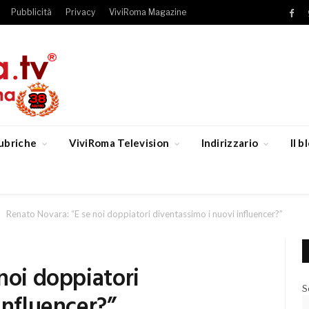
Pubblicità
Privacy
ViviRoma Magazine
Fac
ubriche
ViviRoma Television
Indirizzario
Il 
Renato Novara: “E se noi doppiatori diventassimo i nuovi influencer?”
noi doppiatori
S
influencer?”