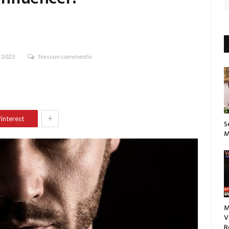
e 2023
Nessun commento
+
interest
S
M
M
V
R