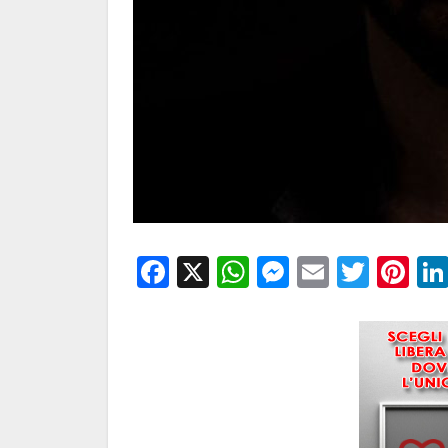
Facebook
X
WhatsApp
Messenge
Email
Twitt
Pi