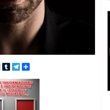
r
er
nterest
LinkedIn
Tumblr
Telegram
Condividi