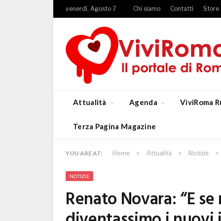
venerdì, Agosto 7
Chi siamo
Contatti
Store
Attualità
Agenda
ViviRoma R
Terza Pagina Magazine
»
»
»
Home
Attualità
Notizie
YOU ARE AT:
NOTIZIE
Renato Novara: “E se 
diventassimo i nuovi 