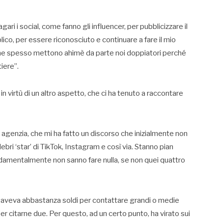
ri i social, come fanno gli influencer, per pubblicizzare il
co, per essere riconosciuto e continuare a fare il mio
 che spesso mettono ahimè da parte noi doppiatori perché
iere”.
 virtù di un altro aspetto, che ci ha tenuto a raccontare
agenzia, che mi ha fatto un discorso che inizialmente non
ebri ‘star’ di TikTok, Instagram e così via. Stanno pian
amentalmente non sanno fare nulla, se non quei quattro
on aveva abbastanza soldi per contattare grandi o medie
r citarne due. Per questo, ad un certo punto, ha virato sui