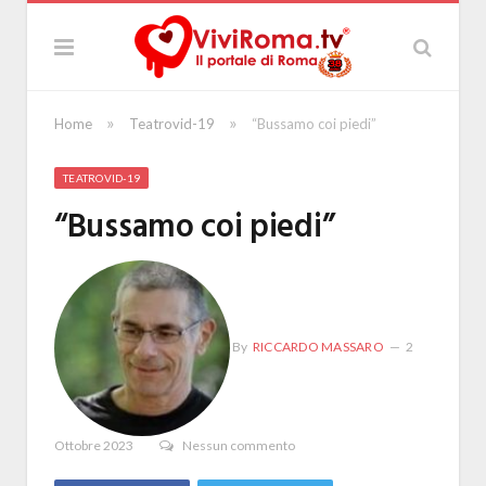
»
»
Home
Teatrovid-19
“Bussamo coi piedi”
TEATROVID-19
“Bussamo coi piedi”
By
RICCARDO MASSARO
2
Ottobre 2023
Nessun commento