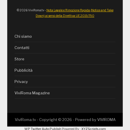
© 2026 ViviRoma.tv -
Nota Legale e Rimozione Rapida (Notice and Take
Down) ai sensi della Direttiva UE 2019/790
Chi siamo
Contatti
Store
Pubblicità
Privacy
ViviRoma Magazine
ViviRoma.tv - Copyright ©
2026
- Powered by
VIVIROMA
WP Twitter Auto Publish
Powered By :
XYZScripts.com