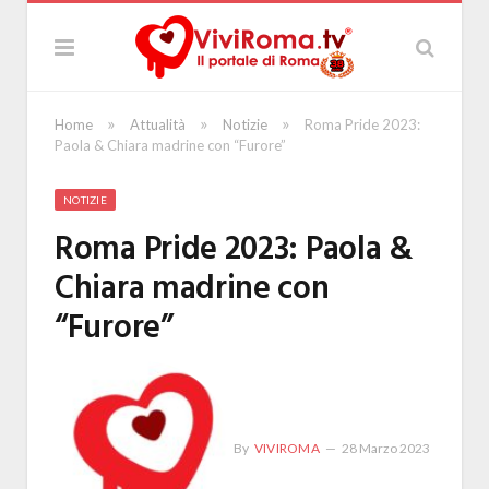
»
»
»
Home
Attualità
Notizie
Roma Pride 2023:
Paola & Chiara madrine con “Furore”
NOTIZIE
Roma Pride 2023: Paola &
Chiara madrine con
“Furore”
By
VIVIROMA
28 Marzo 2023