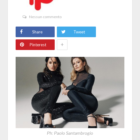
Nessun commento
Share
Tweet
+
Pinterest
Ph: Paolo Santambrogio