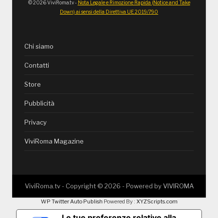
© 2026 ViviRoma.tv -
Nota Legale e Rimozione Rapida (Notice and Take
Down) ai sensi della Direttiva UE 2019/790
Chi siamo
Contatti
Store
Pubblicità
Privacy
ViviRoma Magazine
ViviRoma.tv - Copyright ©
2026
- Powered by
VIVIROMA
WP Twitter Auto Publish
Powered By :
XYZScripts.com
Le tue preferenze relative alla