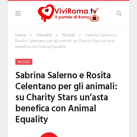
»
»
»
Home
Attualità
Notizie
Sabrina Salerno e
Rosita Celentano per gli animali: su Charity Stars un’asta
benefica con Animal Equality
NOTIZIE
Sabrina Salerno e Rosita
Celentano per gli animali:
su Charity Stars un’asta
benefica con Animal
Equality