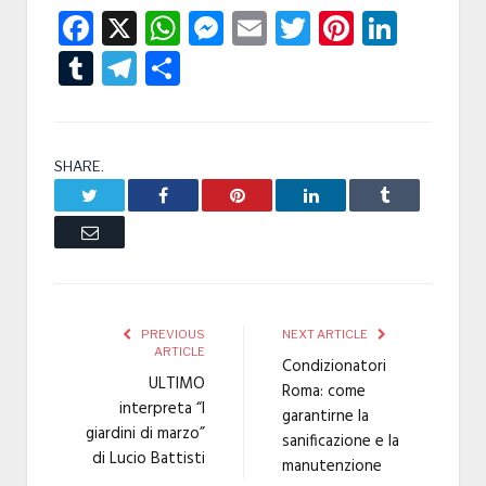
Facebook
X
WhatsApp
Messenger
Email
Twitter
Pintere
Linke
Tumblr
Telegram
Condividi
SHARE.
Twitter
Facebook
Pinterest
LinkedIn
Tumblr
Email
PREVIOUS
NEXT ARTICLE
ARTICLE
Condizionatori
ULTIMO
Roma: come
interpreta “I
garantirne la
giardini di marzo”
sanificazione e la
di Lucio Battisti
manutenzione