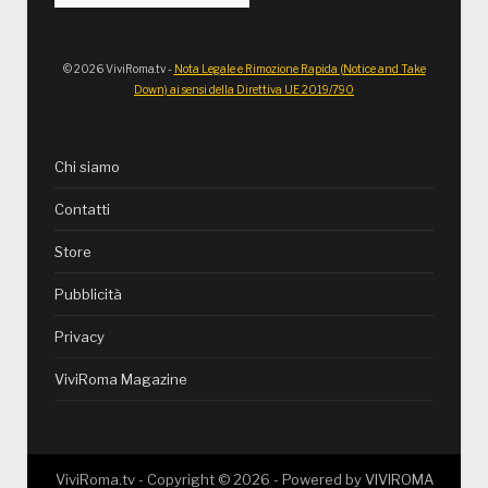
© 2026 ViviRoma.tv -
Nota Legale e Rimozione Rapida (Notice and Take
Down) ai sensi della Direttiva UE 2019/790
Chi siamo
Contatti
Store
Pubblicità
Privacy
ViviRoma Magazine
ViviRoma.tv - Copyright ©
2026
- Powered by
VIVIROMA