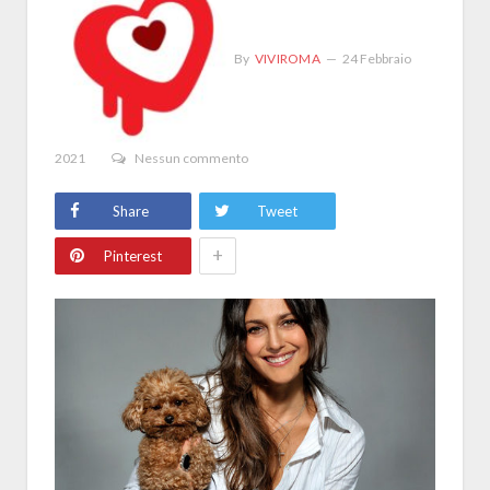
By
VIVIROMA
24 Febbraio
2021
Nessun commento
Share
Tweet
+
Pinterest