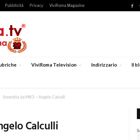
Pubblicità
Privacy
ViviRoma Magazine
Fac
ubriche
ViviRoma Television
Indirizzario
Il 
Smentita da MK3 – Angelo Calculli
gelo Calculli
S