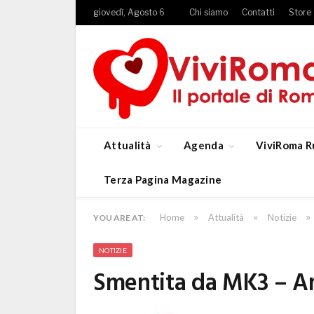
giovedì, Agosto 6
Chi siamo
Contatti
Store
Attualità
Agenda
ViviRoma R
Terza Pagina Magazine
»
»
»
Home
Attualità
Notizie
YOU ARE AT:
NOTIZIE
Smentita da MK3 – An