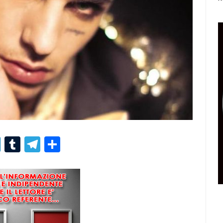
r
er
nterest
LinkedIn
Tumblr
Telegram
Condividi