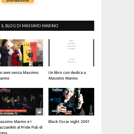
IL BLOG DI MASSIMO MARINO
ei anni senza Massimo
Un libro con dedica a
arino
Massimo Marino
assimo Marino e I
Black Oscar night 2001
azzanikki al Pride Pub di
oma