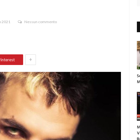
o 2021
Nessun commento
+
interest
S
M
M
V
R