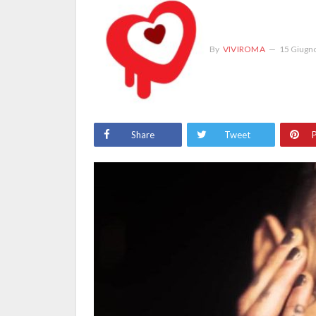
By
VIVIROMA
15 Giugn
Share
Tweet
P