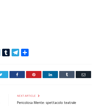
r
er
nterest
LinkedIn
Tumblr
Telegram
Condividi
Twitter
Facebook
Pinterest
LinkedIn
Tumblr
Email
E
NEXT ARTICLE
i
Pericolosa Mente: spettacolo teatrale