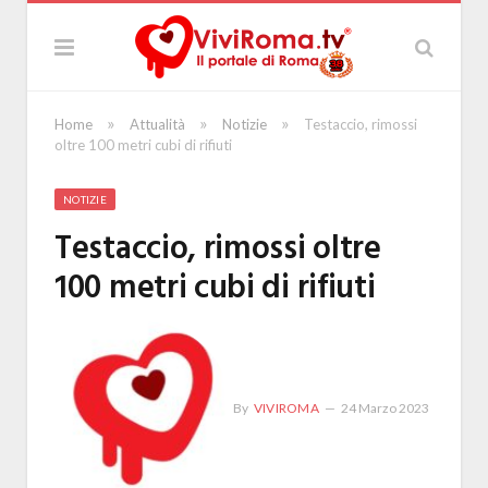
»
»
»
Home
Attualità
Notizie
Testaccio, rimossi
oltre 100 metri cubi di rifiuti
NOTIZIE
Testaccio, rimossi oltre
100 metri cubi di rifiuti
By
VIVIROMA
24 Marzo 2023