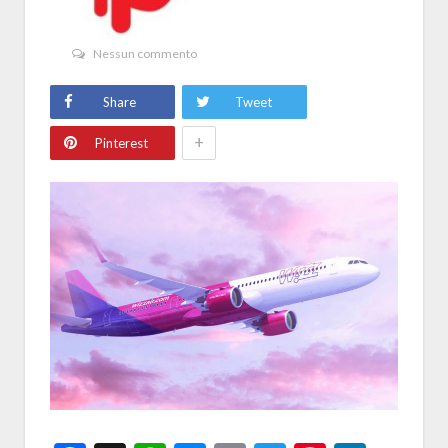
Nessun commento
Share
Tweet
+
Pinterest