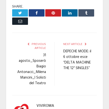
SHARE.
Twitter
Facebook
Pinterest
LinkedIn
Tumblr
Email
PREVIOUS
NEXT ARTICLE
ARTICLE
DEPECHE MODE: il
31
6 ottobre esce
agosto_Sposerò
“DELTA MACHINE
Biagio
THE 12″ SINGLES”
Antonacci_Milena
Mancini_I Solisti
del Teatro
VIVIROMA