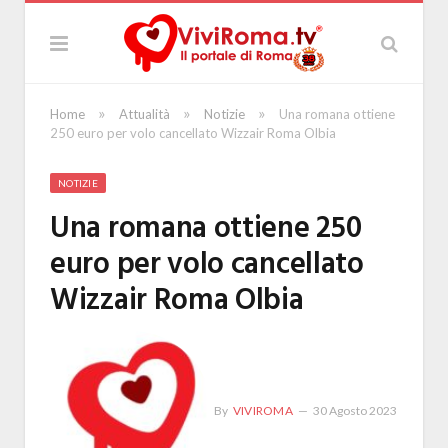
»
»
»
Home
Attualità
Notizie
Una romana ottiene
250 euro per volo cancellato Wizzair Roma Olbia
NOTIZIE
Una romana ottiene 250
euro per volo cancellato
Wizzair Roma Olbia
By
VIVIROMA
30 Agosto 2023