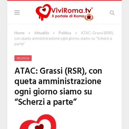
»
»
»
Home
Attualità
Politica
ATAC: Grassi (RSR),
con queta amministrazione ogni giorno siamo su “Scherzi a
parte”
POLITICA
ATAC: Grassi (RSR), con
queta amministrazione
ogni giorno siamo su
“Scherzi a parte”