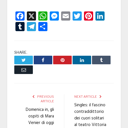
Facebook
X
WhatsApp
Messenger
Email
Twitter
Pintere
Linke
Tumblr
Telegram
Condividi
SHARE.
Twitter
Facebook
Pinterest
LinkedIn
Tumblr
Email
PREVIOUS
NEXT ARTICLE
ARTICLE
Singles: il fascino
Domenica in, gli
contraddittorio
ospiti di Mara
dei cuori solitari
Venier di oggi
al teatro Vittoria