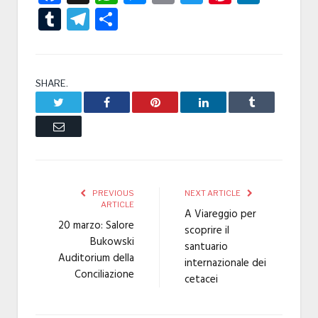
Tumblr
Telegram
Condividi
SHARE.
Twitter
Facebook
Pinterest
LinkedIn
Tumblr
Email
PREVIOUS
NEXT ARTICLE
ARTICLE
A Viareggio per
20 marzo: Salore
scoprire il
Bukowski
santuario
Auditorium della
internazionale dei
Conciliazione
cetacei