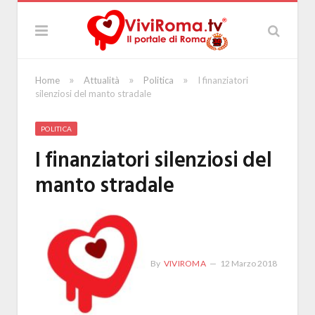
»
»
»
Home
Attualità
Politica
I finanziatori
silenziosi del manto stradale
POLITICA
I finanziatori silenziosi del
manto stradale
By
VIVIROMA
12 Marzo 2018