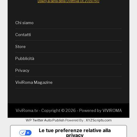
Down) ai sensi della Direttiva UE 2019/790
Chi siamo
Contatti
Store
Pubblicità
Privacy
ViviRoma Magazine
ViviRoma.tv - Copyright ©
2026
- Powered by
VIVIROMA
WP Twitter Auto Publish
Powered By :
XYZScripts.com
Le tue preferenze relative alla
privacy