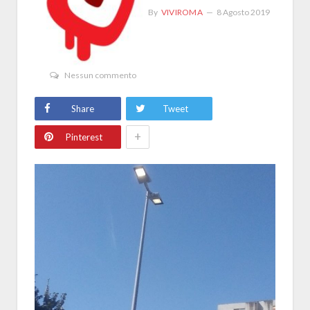
By
VIVIROMA
8 Agosto 2019
Nessun commento
Share
Tweet
+
Pinterest