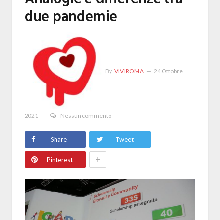
due pandemie
By
VIVIROMA
24 Ottobre
2021
Nessun commento
Share
Tweet
+
Pinterest