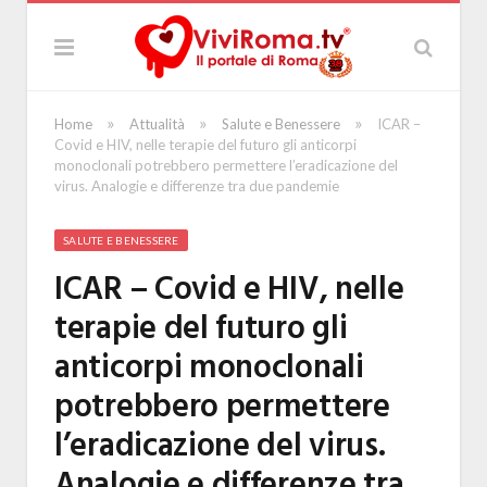
»
»
»
Home
Attualità
Salute e Benessere
ICAR –
Covid e HIV, nelle terapie del futuro gli anticorpi
monoclonali potrebbero permettere l’eradicazione del
virus. Analogie e differenze tra due pandemie
SALUTE E BENESSERE
ICAR – Covid e HIV, nelle
terapie del futuro gli
anticorpi monoclonali
potrebbero permettere
l’eradicazione del virus.
Analogie e differenze tra