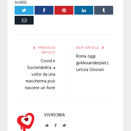
SHARE.
Twitter
Facebook
Pinterest
LinkedIn
Tumblr
Email
PREVIOUS
NEXT ARTICLE
ARTICLE
Roma oggi
Covid e
@Alexanderplatz
Sostenibilità: a
Letizia Onorati
volte da una
mascherina può
nascere un fiore
VIVIROMA
Website
Facebook
Twitter