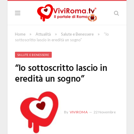
»
»
»
Home
Attualità
Salute e Benessere
“Io
sottoscritto lascio in eredità un sogno”
SALUTE E BENESSERE
“Io sottoscritto lascio in
eredità un sogno”
By
VIVIROMA
22 Novembre